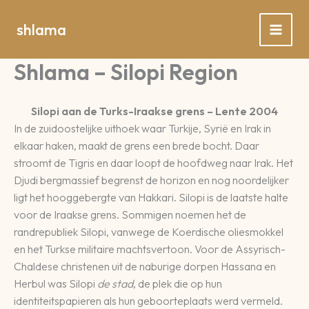
Spring
naar
shlama
de
inhoud
Shlama – Silopi Region
Silopi aan de Turks-Iraakse grens – Lente 2004
In de zuidoostelijke uithoek waar Turkije, Syrië en Irak in
elkaar haken, maakt de grens een brede bocht. Daar
stroomt de Tigris en daar loopt de hoofdweg naar Irak. Het
Djudi bergmassief begrenst de horizon en nog noordelijker
ligt het hooggebergte van Hakkari. Silopi is de laatste halte
voor de Iraakse grens. Sommigen noemen het de
randrepubliek Silopi, vanwege de Koerdische oliesmokkel
en het Turkse militaire machtsvertoon. Voor de Assyrisch-
Chaldese christenen uit de naburige dorpen Hassana en
Herbul was Silopi
de stad
, de plek die op hun
identiteitspapieren als hun geboorteplaats werd vermeld.