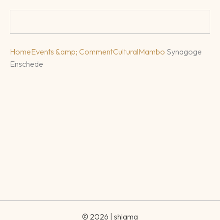
Home
Events &amp; Comment
Cultural
Mambo
Synagoge
Enschede
© 2026 | shlama