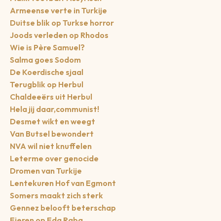
Armeense verte in Turkije
Duitse blik op Turkse horror
Joods verleden op Rhodos
Wie is Père Samuel?
Salma goes Sodom
De Koerdische sjaal
Terugblik op Herbul
Chaldeeërs uit Herbul
Hela jij daar,communist!
Desmet wikt en weegt
Van Butsel bewondert
NVA wil niet knuffelen
Leterme over genocide
Dromen van Turkije
Lentekuren Hof van Egmont
Somers maakt zich sterk
Gennez belooft beterschap
Eieren op Eda Raba