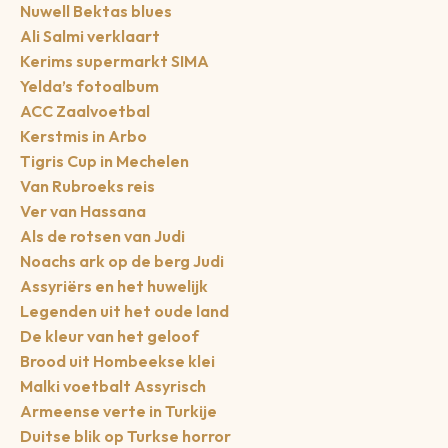
Nuwell Bektas blues
Ali Salmi verklaart
Kerims supermarkt SIMA
Yelda’s fotoalbum
ACC Zaalvoetbal
Kerstmis in Arbo
Tigris Cup in Mechelen
Van Rubroeks reis
Ver van Hassana
Als de rotsen van Judi
Noachs ark op de berg Judi
Assyriërs en het huwelijk
Legenden uit het oude land
De kleur van het geloof
Brood uit Hombeekse klei
Malki voetbalt Assyrisch
Armeense verte in Turkije
Duitse blik op Turkse horror