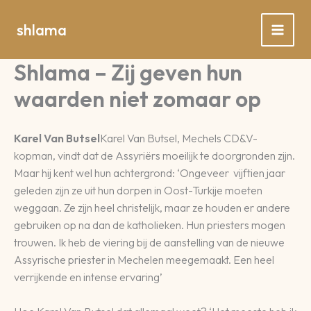
Spring
naar
shlama
de
inhoud
Shlama – Zij geven hun
waarden niet zomaar op
Karel Van Butsel
Karel Van Butsel, Mechels CD&V-
kopman, vindt dat de Assyriërs moeilijk te doorgronden zijn.
Maar hij kent wel hun achtergrond: ‘Ongeveer vijftien jaar
geleden zijn ze uit hun dorpen in Oost-Turkije moeten
weggaan. Ze zijn heel christelijk, maar ze houden er andere
gebruiken op na dan de katholieken. Hun priesters mogen
trouwen. Ik heb de viering bij de aanstelling van de nieuwe
Assyrische priester in Mechelen meegemaakt. Een heel
verrijkende en intense ervaring’