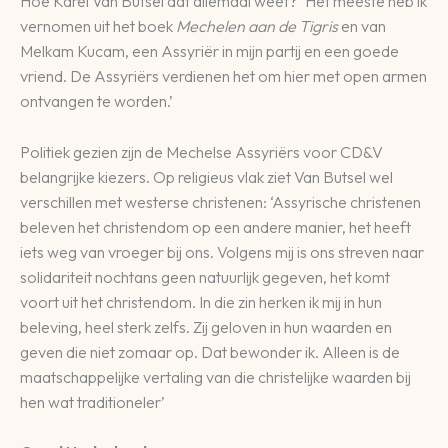
Hoe Karel Van Butsel dat allemaal weet? ‘Het meeste heb ik
vernomen uit het boek
Mechelen aan de Tigris
en van
Melkam Kucam, een Assyriër in mijn partij en een goede
vriend. De Assyriërs verdienen het om hier met open armen
ontvangen te worden.’
Politiek gezien zijn de Mechelse Assyriërs voor CD&V
belangrijke kiezers. Op religieus vlak ziet Van Butsel wel
verschillen met westerse christenen: ‘Assyrische christenen
beleven het christendom op een andere manier, het heeft
iets weg van vroeger bij ons. Volgens mij is ons streven naar
solidariteit nochtans geen natuurlijk gegeven, het komt
voort uit het christendom. In die zin herken ik mij in hun
beleving, heel sterk zelfs. Zij geloven in hun waarden en
geven die niet zomaar op. Dat bewonder ik. Alleen is de
maatschappelijke vertaling van die christelijke waarden bij
hen wat traditioneler’