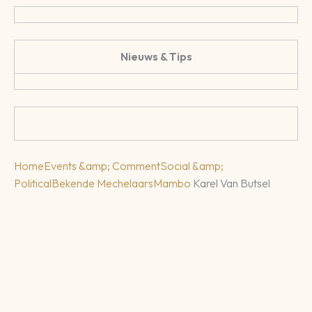
Nieuws & Tips
Home
Events &amp; Comment
Social &amp;
Political
Bekende Mechelaars
Mambo
Karel Van Butsel