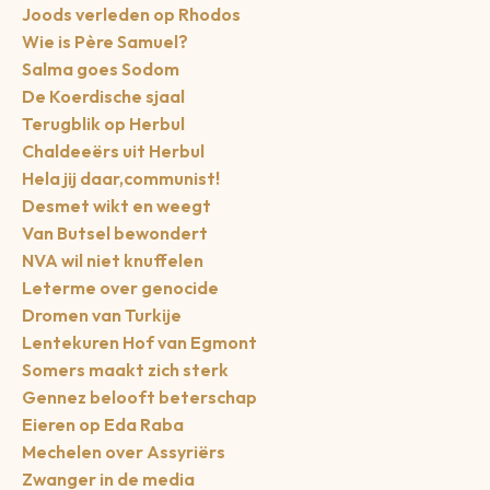
Joods verleden op Rhodos
Wie is Père Samuel?
Salma goes Sodom
De Koerdische sjaal
Terugblik op Herbul
Chaldeeërs uit Herbul
Hela jij daar,communist!
Desmet wikt en weegt
Van Butsel bewondert
NVA wil niet knuffelen
Leterme over genocide
Dromen van Turkije
Lentekuren Hof van Egmont
Somers maakt zich sterk
Gennez belooft beterschap
Eieren op Eda Raba
Mechelen over Assyriërs
Zwanger in de media