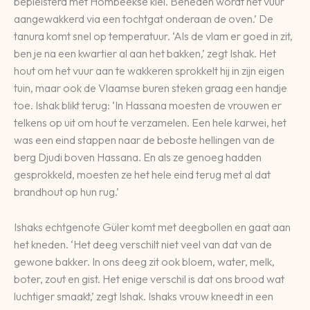
bepleisterd met Hombeekse klei. Beneden wordt het vuur
aangewakkerd via een tochtgat onderaan de oven.’ De
tanura komt snel op temperatuur. ‘Als de vlam er goed in zit,
ben je na een kwartier al aan het bakken,’ zegt Ishak. Het
hout om het vuur aan te wakkeren sprokkelt hij in zijn eigen
tuin, maar ook de Vlaamse buren steken graag een handje
toe. Ishak blikt terug: ‘In Hassana moesten de vrouwen er
telkens op uit om hout te verzamelen. Een hele karwei, het
was een eind stappen naar de beboste hellingen van de
berg Djudi boven Hassana. En als ze genoeg hadden
gesprokkeld, moesten ze het hele eind terug met al dat
brandhout op hun rug.’
Ishaks echtgenote Güler komt met deegbollen en gaat aan
het kneden. ‘Het deeg verschilt niet veel van dat van de
gewone bakker. In ons deeg zit ook bloem, water, melk,
boter, zout en gist. Het enige verschil is dat ons brood wat
luchtiger smaakt,’ zegt Ishak. Ishaks vrouw kneedt in een