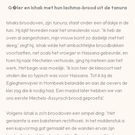
G�ler en Ishak met hun lachma-brood uit de tanura
Ishaks broodoven, zijn
tanura
, staat onder een afdakje in de
tuin. Hij kijkt tevreden naar het smeulende vuur. ‘Ik heb de
oven al aangestoken, mijn vrouw komt zo dadelijk met het
deeg,’ zegt hij. Ishak wilde het ambachtelijke broodbakken
voortzetten, net zoals het vroeger in Hassana gebeurde, en
toen hij naar Mechelen verhuisde, ging hij meteen aan het
werk. Het begin was moeilijk. ‘Ik kon hier de kleisoort niet
vinden die zo typisch was voor Hassana. Tot ik bij de
Egleghemvijver in Hombeek belandde en aan de oevers de
klei zag die ik nodig had. Een maand later hebben we van
ons eerste Mechels-Assyrisch brood geproefd.’
Volgens Ishak is zo’n broodoven een simpel ding: ‘Het
geraamte is een bakstenen rechthoek. In het middenstuk is
een kuipvormig gat gemaakt en de wanden ervan zijn