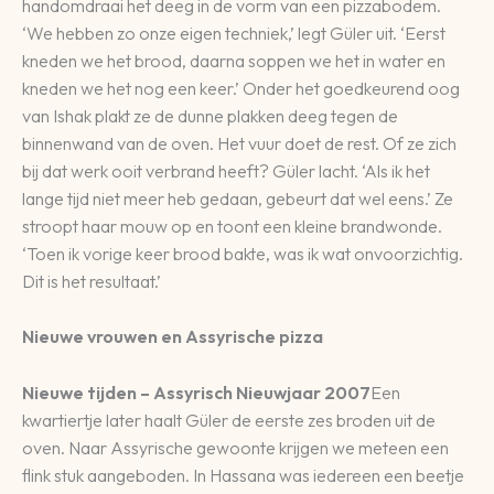
handomdraai het deeg in de vorm van een pizzabodem.
‘We hebben zo onze eigen techniek,’ legt Güler uit. ‘Eerst
kneden we het brood, daarna soppen we het in water en
kneden we het nog een keer.’ Onder het goedkeurend oog
van Ishak plakt ze de dunne plakken deeg tegen de
binnenwand van de oven. Het vuur doet de rest. Of ze zich
bij dat werk ooit verbrand heeft? Güler lacht. ‘Als ik het
lange tijd niet meer heb gedaan, gebeurt dat wel eens.’ Ze
stroopt haar mouw op en toont een kleine brandwonde.
‘Toen ik vorige keer brood bakte, was ik wat onvoorzichtig.
Dit is het resultaat.’
Nieuwe vrouwen en Assyrische pizza
Nieuwe tijden – Assyrisch Nieuwjaar 2007
Een
kwartiertje later haalt Güler de eerste zes broden uit de
oven. Naar Assyrische gewoonte krijgen we meteen een
flink stuk aangeboden. In Hassana was iedereen een beetje