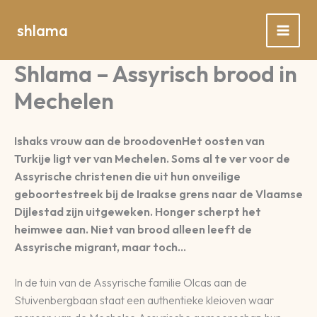
Spring
naar
shlama
de
inhoud
Shlama – Assyrisch brood in
Mechelen
Ishaks vrouw aan de broodoven
Het oosten van
Turkije ligt ver van Mechelen. Soms al te ver voor de
Assyrische christenen die uit hun onveilige
geboortestreek bij de Iraakse grens naar de Vlaamse
Dijlestad zijn uitgeweken. Honger scherpt het
heimwee aan. Niet van brood alleen leeft de
Assyrische migrant, maar toch…
In de tuin van de Assyrische familie Olcas aan de
Stuivenbergbaan staat een authentieke kleioven waar