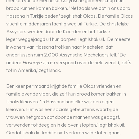
mensen van de Mechelse Assyrische gemeenschap hun
brood kunnen komen bakken. ‘Net zoals we dat in ons dorp
Hassana in Turkije deden,’ zegt Ishak Olcas. De familie Olcas
vluchtte midden jaren tachtig weg uit Turkije. De christelijke
Assyriërs werden door de Koerden en het Turkse
leger weggejaagd uit hun dorpen, legt Ishak uit. De meeste
inwoners van Hassana trokken naar Mechelen, dat
ondertussen ruim 2.000 Assyrische Mechelaars telt. ‘De
andere
Hasnaye
zijn nu verspreid over de hele wereld, zelfs
tot in Amerika,’ zegt Ishak.
Een keer per maand krijgt de familie Olcas vrienden en
familie over de vloer, die zelf hun brood komen bakken in
Ishaks kleioven. ‘In Hassana had elke wijk een eigen
kleioven. Het was een sociale gebeurtenis waarbij de
vrouwen het graan dat door de mannen was geoogst,
verwerkten tot deeg en in de oven stopten,’ legt Ishak uit.
Omdat Ishak die traditie niet verloren wilde laten gaan,