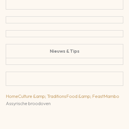
Nieuws & Tips
Home
Culture &amp; Traditions
Food &amp; Feast
Mambo
Assyrische broodoven