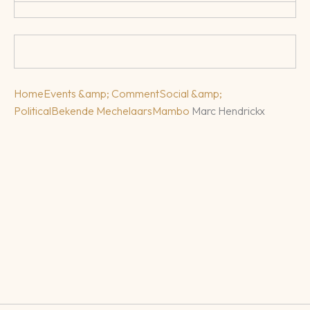
Home
Events &amp; Comment
Social &amp;
Political
Bekende Mechelaars
Mambo
Marc Hendrickx