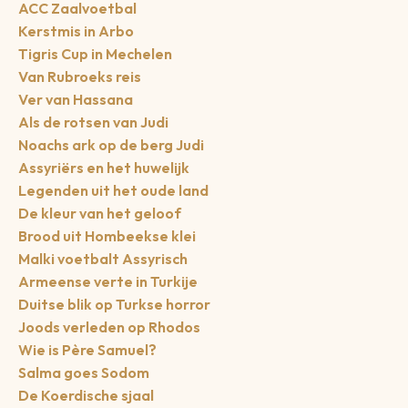
ACC Zaalvoetbal
Kerstmis in Arbo
Tigris Cup in Mechelen
Van Rubroeks reis
Ver van Hassana
Als de rotsen van Judi
Noachs ark op de berg Judi
Assyriërs en het huwelijk
Legenden uit het oude land
De kleur van het geloof
Brood uit Hombeekse klei
Malki voetbalt Assyrisch
Armeense verte in Turkije
Duitse blik op Turkse horror
Joods verleden op Rhodos
Wie is Père Samuel?
Salma goes Sodom
De Koerdische sjaal