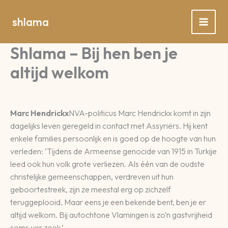
Spring
naar
shlama
de
inhoud
Shlama – Bij hen ben je
altijd welkom
Marc Hendrickx
NVA-politicus Marc Hendrickx komt in zijn
dagelijks leven geregeld in contact met Assyriërs. Hij kent
enkele families persoonlijk en is goed op de hoogte van hun
verleden: ‘Tijdens de Armeense genocide van 1915 in Turkije
leed ook hun volk grote verliezen. Als één van de oudste
christelijke gemeenschappen, verdreven uit hun
geboortestreek, zijn ze meestal erg op zichzelf
teruggeplooid. Maar eens je een bekende bent, ben je er
altijd welkom. Bij autochtone Vlamingen is zo’n gastvrijheid
soms ver zoek.’