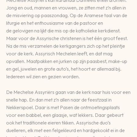
Mechelse Assyriërs kan kardinaal Danneels enkel dromen.
Jong en oud, mannen en vrouwen, ze zitten met z’n allen in
de misviering op paaszondag. Op de Aramese taal van de
liturgie en het enthousiasme van de pastoor en
de gelovigen na lijkt die mis op de katholieke kerkdienst.
Maar voor de Assyrische christenen is het één groot feest.
Na de mis verzamelen de kerkgangers zich op het pleintje
voor de kerk. Assyrisch Mechelen leeft, en dat mag
opvallen. Maatpakken en jurken op zijn paasbest, make-up
en gel, juwelen en grote auto’s, het hoort er allemaal bij.
Iedereen wil zien en gezien worden.
De Mechelse Assyriërs gaan van de kerk naar huis voor een
snelle hap. En dan met z’n allen naar de feestzaal in
Nekkerspoel. Daar is met Pasen de ontmoetingsplaats
voor een babbel, een glaasje, wat lekkers. Daar gebeurt
ook het traditionele eieren tikken. Assyrische duo’s
duelleren, elk met een felgekleurd en hardgekookt ei in de