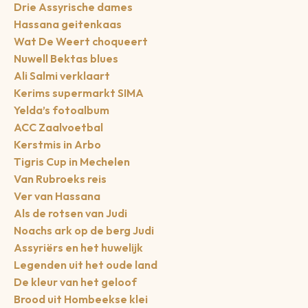
Drie Assyrische dames
Hassana geitenkaas
Wat De Weert choqueert
Nuwell Bektas blues
Ali Salmi verklaart
Kerims supermarkt SIMA
Yelda’s fotoalbum
ACC Zaalvoetbal
Kerstmis in Arbo
Tigris Cup in Mechelen
Van Rubroeks reis
Ver van Hassana
Als de rotsen van Judi
Noachs ark op de berg Judi
Assyriërs en het huwelijk
Legenden uit het oude land
De kleur van het geloof
Brood uit Hombeekse klei