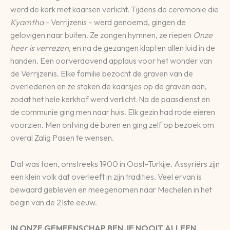
werd de kerk met kaarsen verlicht. Tijdens de ceremonie die
Kyamtha
– Verrijzenis – werd genoemd, gingen de
gelovigen naar buiten. Ze zongen hymnen, ze riepen
Onze
heer is verrezen
, en na de gezangen klapten allen luid in de
handen. Een oorverdovend applaus voor het wonder van
de Verrijzenis. Elke familie bezocht de graven van de
overledenen en ze staken de kaarsjes op de graven aan,
zodat het hele kerkhof werd verlicht. Na de paasdienst en
de communie ging men naar huis. Elk gezin had rode eieren
voorzien. Men ontving de buren en ging zelf op bezoek om
overal Zalig Pasen te wensen.
Dat was toen, omstreeks 1900 in Oost-Turkije. Assyriërs zijn
een klein volk dat overleeft in zijn tradities. Veel ervan is
bewaard gebleven en meegenomen naar Mechelen in het
begin van de 21ste eeuw.
IN ONZE GEMEENSCHAP BEN JE NOOIT ALLEEN