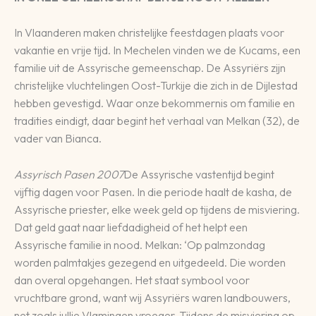
In Vlaanderen maken christelijke feestdagen plaats voor
vakantie en vrije tijd. In Mechelen vinden we de Kucams, een
familie uit de Assyrische gemeenschap. De Assyriërs zijn
christelijke vluchtelingen Oost-Turkije die zich in de Dijlestad
hebben gevestigd. Waar onze bekommernis om familie en
tradities eindigt, daar begint het verhaal van Melkan (32), de
vader van Bianca.
Assyrisch Pasen 2007
De Assyrische vastentijd begint
vijftig dagen voor Pasen. In die periode haalt de kasha, de
Assyrische priester, elke week geld op tijdens de misviering.
Dat geld gaat naar liefdadigheid of het helpt een
Assyrische familie in nood. Melkan: ‘Op palmzondag
worden palmtakjes gezegend en uitgedeeld. Die worden
dan overal opgehangen. Het staat symbool voor
vruchtbare grond, want wij Assyriërs waren landbouwers,
net zoals jullie Vlamingen vroeger. Tijdens de misviering op