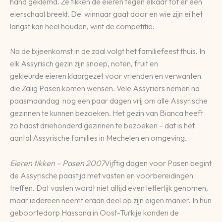
hand geklemd. Ze tikken de eieren tegen elkaar tot er een
eierschaal breekt. De winnaar gaat door en wie zijn ei het
langst kan heel houden, wint de competitie.
Na de bijeenkomst in de zaal volgt het familiefeest thuis. In
elk Assyrisch gezin zijn snoep, noten, fruit en
gekleurde eieren klaargezet voor vrienden en verwanten
die Zalig Pasen komen wensen. Vele Assyriërs nemen na
paasmaandag nog een paar dagen vrij om alle Assyrische
gezinnen te kunnen bezoeken. Het gezin van Bianca heeft
zo haast driehonderd gezinnen te bezoeken – dat is het
aantal Assyrische families in Mechelen en omgeving.
Eieren tikken – Pasen 2007
Vijftig dagen voor Pasen begint
de Assyrische paastijd met vasten en voorbereidingen
treffen. Dat vasten wordt niet altijd even letterlijk genomen,
maar iedereen neemt eraan deel op zijn eigen manier. In hun
geboortedorp Hassana in Oost-Turkije konden de