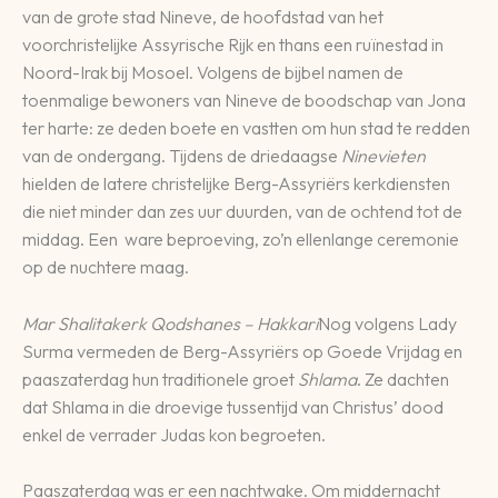
van de grote stad Nineve, de hoofdstad van het
voorchristelijke Assyrische Rijk en thans een ruïnestad in
Noord-Irak bij Mosoel. Volgens de bijbel namen de
toenmalige bewoners van Nineve de boodschap van Jona
ter harte: ze deden boete en vastten om hun stad te redden
van de ondergang. Tijdens de driedaagse
Ninevieten
hielden de latere christelijke Berg-Assyriërs kerkdiensten
die niet minder dan zes uur duurden, van de ochtend tot de
middag. Een ware beproeving, zo’n ellenlange ceremonie
op de nuchtere maag.
Mar Shalitakerk Qodshanes – Hakkari
Nog volgens Lady
Surma vermeden de Berg-Assyriërs op Goede Vrijdag en
paaszaterdag hun traditionele groet
Shlama
. Ze dachten
dat Shlama in die droevige tussentijd van Christus’ dood
enkel de verrader Judas kon begroeten.
Paaszaterdag was er een nachtwake. Om middernacht