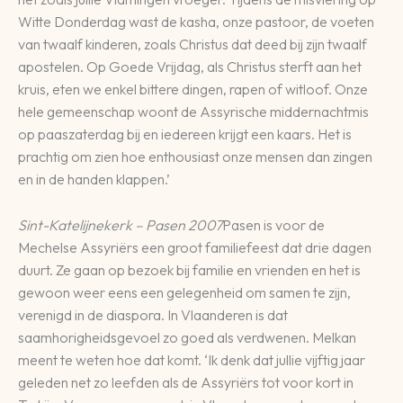
Witte Donderdag wast de kasha, onze pastoor, de voeten
van twaalf kinderen, zoals Christus dat deed bij zijn twaalf
apostelen. Op Goede Vrijdag, als Christus sterft aan het
kruis, eten we enkel bittere dingen, rapen of witloof. Onze
hele gemeenschap woont de Assyrische middernachtmis
op paaszaterdag bij en iedereen krijgt een kaars. Het is
prachtig om zien hoe enthousiast onze mensen dan zingen
en in de handen klappen.’
Sint-Katelijnekerk – Pasen 2007
Pasen is voor de
Mechelse Assyriërs een groot familiefeest dat drie dagen
duurt. Ze gaan op bezoek bij familie en vrienden en het is
gewoon weer eens een gelegenheid om samen te zijn,
verenigd in de diaspora. In Vlaanderen is dat
saamhorigheidsgevoel zo goed als verdwenen. Melkan
meent te weten hoe dat komt. ‘Ik denk dat jullie vijftig jaar
geleden net zo leefden als de Assyriërs tot voor kort in