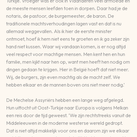
Turkije. Vroeger was er ook in Vlaanderen veel armoede en
de meeste mensen leefden toen in dorpen. Daar had je de
notaris, de pastoor, de burgemeester, de baron. De
traditionele machtsverhoudingen lagen vast en dat is nu
allemaal weggevallen. Als ik hier de eerste minister
ontmoet, hoef ik hem niet eens te groeten en ik ga zeker zijn
hand niet kussen. Waar wij vandaan komen, is er nog altijd
veel respect voor machtige mensen. Men kent hen en hun
familie, men kijkt naar hen op, want men heeft hen nodig om
dingen gedaan te krijgen. Hier in België hoeft dat niet meer.
Wij, de burgers, zijn even machtig als de macht zelf. We
hebben elkaar en de mannen boven ons niet meer nodig.’
De Mechelse Assyriërs hebben een lange weg afgelegd.
Hun uittocht uit Oost-Turkije naar Europa is volgens Melkan
een reis door de tijd geweest. ‘We zijn rechtstreeks vanuit de
Middeleeuwen in de moderne westerse wereld gedropt.
Dat is niet altijd makkelijk voor ons en daarom zijn we elkaar