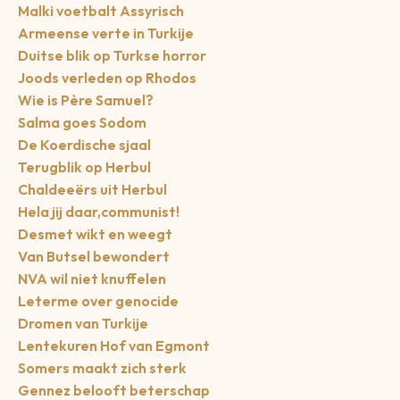
Malki voetbalt Assyrisch
Armeense verte in Turkije
Duitse blik op Turkse horror
Joods verleden op Rhodos
Wie is Père Samuel?
Salma goes Sodom
De Koerdische sjaal
Terugblik op Herbul
Chaldeeërs uit Herbul
Hela jij daar,communist!
Desmet wikt en weegt
Van Butsel bewondert
NVA wil niet knuffelen
Leterme over genocide
Dromen van Turkije
Lentekuren Hof van Egmont
Somers maakt zich sterk
Gennez belooft beterschap