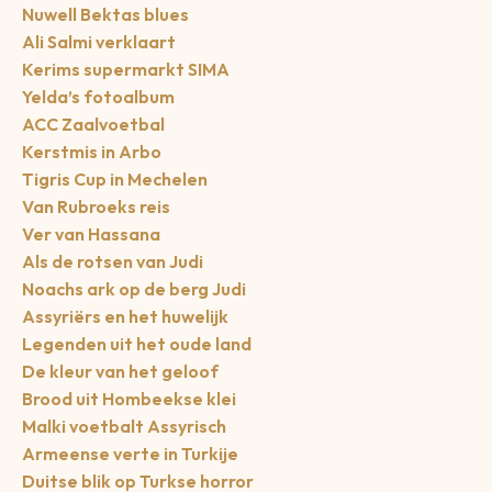
Nuwell Bektas blues
Ali Salmi verklaart
Kerims supermarkt SIMA
Yelda’s fotoalbum
ACC Zaalvoetbal
Kerstmis in Arbo
Tigris Cup in Mechelen
Van Rubroeks reis
Ver van Hassana
Als de rotsen van Judi
Noachs ark op de berg Judi
Assyriërs en het huwelijk
Legenden uit het oude land
De kleur van het geloof
Brood uit Hombeekse klei
Malki voetbalt Assyrisch
Armeense verte in Turkije
Duitse blik op Turkse horror