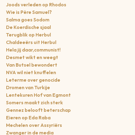
Joods verleden op Rhodos
Wie is Père Samuel?
Salma goes Sodom
De Koerdische sjaal
Terugblik op Herbul
Chaldeeërs uit Herbul
Hela jij daar,communist!
Desmet wikt en weegt
Van Butsel bewondert
NVA wil niet knuffelen
Leterme over genocide
Dromen van Turkije
Lentekuren Hof van Egmont
Somers maakt zich sterk
Gennez belooft beterschap
Eieren op Eda Raba
Mechelen over Assyriërs
Zwanger in de media