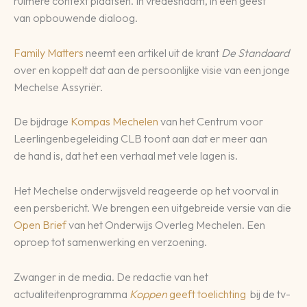
ruimere context plaatsen. In vredesnaam, in een geest
van opbouwende dialoog.
Family Matters
neemt een artikel uit de krant
De Standaard
over en koppelt dat aan de persoonlijke visie van een jonge
Mechelse Assyriër.
De bijdrage
Kompas Mechelen
van het Centrum voor
Leerlingenbegeleiding CLB toont aan dat er meer aan
de hand is, dat het een verhaal met vele lagen is.
Het Mechelse onderwijsveld reageerde op het voorval in
een persbericht. We brengen een uitgebreide versie van die
Open Brief
van het Onderwijs Overleg Mechelen. Een
oproep tot samenwerking en verzoening.
Zwanger in de media. De redactie van het
actualiteitenprogramma
Koppen
geeft toelichting
bij de tv-