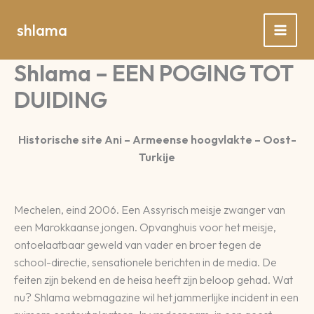
Spring
naar
shlama
de
inhoud
Shlama – EEN POGING TOT
DUIDING
Historische site Ani – Armeense hoogvlakte – Oost-
Turkije
Mechelen, eind 2006. Een Assyrisch meisje zwanger van
een Marokkaanse jongen. Opvanghuis voor het meisje,
ontoelaatbaar geweld van vader en broer tegen de
school-directie, sensationele berichten in de media. De
feiten zijn bekend en de heisa heeft zijn beloop gehad. Wat
nu? Shlama webmagazine wil het jammerlijke incident in een