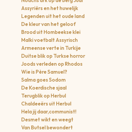
Noachs ark op de berg Judi
Assyriërs en het huwelijk
Legenden uit het oude land
De kleur van het geloof
Brood uit Hombeekse klei
Malki voetbalt Assyrisch
Armeense verte in Turkije
Duitse blik op Turkse horror
Joods verleden op Rhodos
Wie is Père Samuel?
Salma goes Sodom
De Koerdische sjaal
Terugblik op Herbul
Chaldeeërs uit Herbul
Hela jij daar,communist!
Desmet wikt en weegt
Van Butsel bewondert