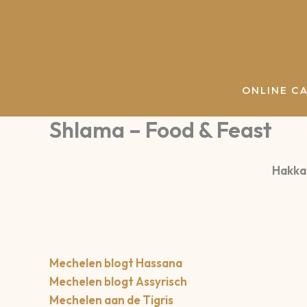
Spring
naar
de
inhoud
ONLINE C
Shlama – Food & Feast
Hakkar
Mechelen blogt Hassana
Mechelen blogt Assyrisch
Mechelen aan de Tigris