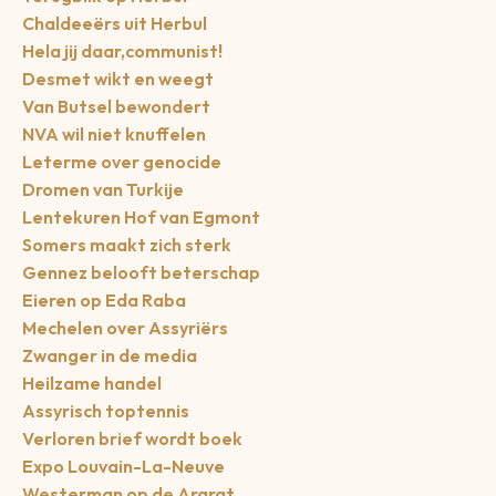
Chaldeeërs uit Herbul
Hela jij daar,communist!
Desmet wikt en weegt
Van Butsel bewondert
NVA wil niet knuffelen
Leterme over genocide
Dromen van Turkije
Lentekuren Hof van Egmont
Somers maakt zich sterk
Gennez belooft beterschap
Eieren op Eda Raba
Mechelen over Assyriërs
Zwanger in de media
Heilzame handel
Assyrisch toptennis
Verloren brief wordt boek
Expo Louvain-La-Neuve
Westerman op de Ararat