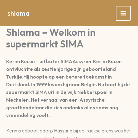
Spring
naar
shlama
de
inhoud
Shlama – Welkom in
supermarkt SIMA
Kerim Kucun – uitbater SIMA
Assyriër Kerim Kucun
ontvluchtte als zestienjarige zijn geboorteland
Turkije.Hij hoopte op een betere toekomst in
Duitsland. In 1999 kwam hij naar België. Nu baat hij de
supermarkt SIMA uit in de wijk Nekkerspoel in
Mechelen. Het verhaal van een Assyrische
groothandelaar die zich ondanks alles soms nog
vreemdeling voelt
.
Kerims geboortedorp Hassana bij de Iraakse grens was het