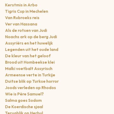
Kerstmis in Arbo
Tigris Cup in Mechelen
Van Rubroeks reis
Ver van Hassana
Als de rotsen van Judi
Noachs ark op de berg Judi
Assyriërs en het huwelijk
Legenden uit het oude land
De kleur van het geloof
Brood uit Hombeekse klei
Malki voetbalt Assyrisch
Armeense verte in Turkije
Duitse blik op Turkse horror
Joods verleden op Rhodos
Wie is Père Samuel?
Salma goes Sodom
De Koerdische sjaal
Terugblik op Herbul