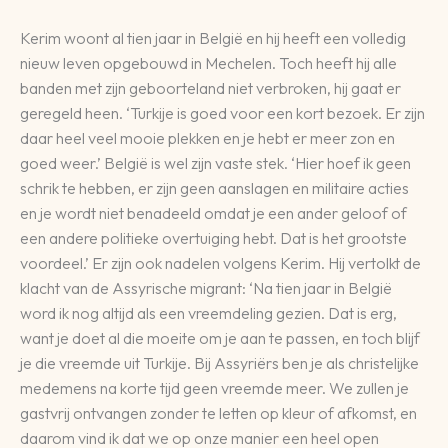
Kerim woont al tien jaar in België en hij heeft een volledig
nieuw leven opgebouwd in Mechelen. Toch heeft hij alle
banden met zijn geboorteland niet verbroken, hij gaat er
geregeld heen. ‘Turkije is goed voor een kort bezoek. Er zijn
daar heel veel mooie plekken en je hebt er meer zon en
goed weer.’ België is wel zijn vaste stek. ‘Hier hoef ik geen
schrik te hebben, er zijn geen aanslagen en militaire acties
en je wordt niet benadeeld omdat je een ander geloof of
een andere politieke overtuiging hebt. Dat is het grootste
voordeel.’ Er zijn ook nadelen volgens Kerim. Hij vertolkt de
klacht van de Assyrische migrant: ‘Na tien jaar in België
word ik nog altijd als een vreemdeling gezien. Dat is erg,
want je doet al die moeite om je aan te passen, en toch blijf
je die vreemde uit Turkije. Bij Assyriërs ben je als christelijke
medemens na korte tijd geen vreemde meer. We zullen je
gastvrij ontvangen zonder te letten op kleur of afkomst, en
daarom vind ik dat we op onze manier een heel open