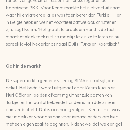
toneel van gevechten tussen het Turkse leger en de
Koerdische PKK. Voor Kerim maakte het niet veel uit naar
waar hij emigreerde, alles was toen beter dan Turkije. ‘Hier
in België hebben we het voordeel dat we ook christenen
zijn,’ zegt Kerim. ‘Het grootste probleem vond ik de taal,
maar het bleek toch niet zo moeilijk te zijn ze te leren en nu
spreek ik vlot Nederlands naast Duits, Turks en Koerdisch.’
Gat in de markt
De supermarkt algemene voeding SIMA is nu al vijf jaar
actief. Het bedrijf wordt uitgebaat door Kerim Kucun en
Nuri Gökinan, beiden afkomstig uit het zuidoosten van
Turkije, en het aantal helpende handen is inmiddels meer
dan verdubbeld. Dat is ook nodig volgens Kerim. ‘Het was
niet moeilijker voor ons dan voor iemand anders om hier
met een eigen zaak te beginnen. Ik denk wel dat we een gat