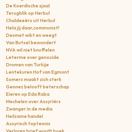
De Koerdische sjaal
Terugblik op Herbul
Chaldeeërs uit Herbul
Hela jij daar,communist!
Desmet wikt en weegt
Van Butsel bewondert
NVA wil niet knuffelen
Leterme over genocide
Dromen van Turkije
Lentekuren Hof van Egmont
Somers maakt zich sterk
Gennez belooft beterschap
Eieren op Eda Raba
Mechelen over Assyriërs
Zwanger in de media
Heilzame handel
Assyrisch toptennis
Verloren brief wordt boek