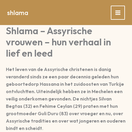
Spring
naar
shlama
de
inhoud
Shlama – Assyrische
vrouwen – hun verhaal in
lief en leed
Het leven van de Assyrische christenen is danig
veranderd sinds ze een paar decennia geleden hun
geboortedorp Hassana in het zuidoosten van Turkije
ontvluchtten. Uiteindelijk hebben ze in Mechelen een
veilig onderkomen gevonden. De nichtjes Silvan
Begtas (32) en Fehime Ceylan (29) praten met hun
grootmoeder Guli Duru (83) over vroeger en nu, over
Assyrische tradities en over wat jongeren en ouderen
bindt en scheidt
.