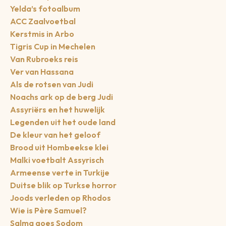
Yelda’s fotoalbum
ACC Zaalvoetbal
Kerstmis in Arbo
Tigris Cup in Mechelen
Van Rubroeks reis
Ver van Hassana
Als de rotsen van Judi
Noachs ark op de berg Judi
Assyriërs en het huwelijk
Legenden uit het oude land
De kleur van het geloof
Brood uit Hombeekse klei
Malki voetbalt Assyrisch
Armeense verte in Turkije
Duitse blik op Turkse horror
Joods verleden op Rhodos
Wie is Père Samuel?
Salma goes Sodom