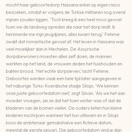
mocht haar geboortedorp Hassana enkel op eigen risico
bezoeken, omdat er volgens de Turkse militairen nog overal
mijnen zouden liggen. ‘Toch kreeg ik een heel mooi gevoel
toen we de landweg opreden die naar het dorp leidt. Ik
herinnerde me mijn jeugdjaren, alles kwam terug.’ Fehime
zwakt dat romantische gevoel af. Het leven in Hassana was
veel moeilijker dan in Mechelen. De Assyrische
dorpsbewoners moesten alles zelf doen, de mannen
werkten op het land, de vrouwen deden het huishouden en
bakten brood. ‘Het echte dorpsleven,’ lacht Fehime.
Geboortes werden vaak een hele tijd later aangegeven in
het naburige Turks-Koerdische stadje Silopi. ‘We kennen
onze juiste geboortedatum niet,’ zegt Silvan. ‘Als we het aan
moeder vroegen, zei ze dat het toen winter was of dat de
bladeren van de bomen vielen. De ouders lieten hun kleine
kinderen inschrijven wanneer het hun uitkwam en in Silopi
koos de ambtenaar gemakshalve een fictieve datum,
meestal de eerste januari. Die geboortedatum vind je dan