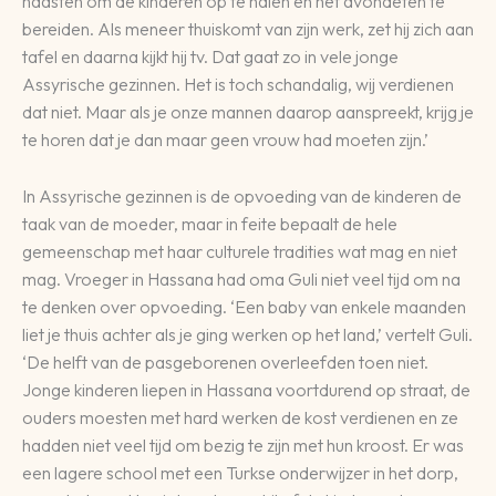
haasten om de kinderen op te halen en het avondeten te
bereiden. Als meneer thuiskomt van zijn werk, zet hij zich aan
tafel en daarna kijkt hij tv. Dat gaat zo in vele jonge
Assyrische gezinnen. Het is toch schandalig, wij verdienen
dat niet. Maar als je onze mannen daarop aanspreekt, krijg je
te horen dat je dan maar geen vrouw had moeten zijn.’
In Assyrische gezinnen is de opvoeding van de kinderen de
taak van de moeder, maar in feite bepaalt de hele
gemeenschap met haar culturele tradities wat mag en niet
mag. Vroeger in Hassana had oma Guli niet veel tijd om na
te denken over opvoeding. ‘Een baby van enkele maanden
liet je thuis achter als je ging werken op het land,’ vertelt Guli.
‘De helft van de pasgeborenen overleefden toen niet.
Jonge kinderen liepen in Hassana voortdurend op straat, de
ouders moesten met hard werken de kost verdienen en ze
hadden niet veel tijd om bezig te zijn met hun kroost. Er was
een lagere school met een Turkse onderwijzer in het dorp,