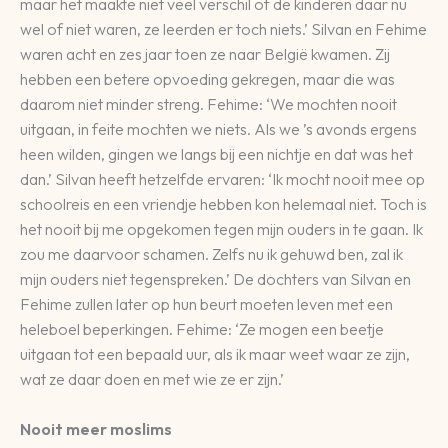
maar het maakte niet veel verschil of de kinderen daar nu
wel of niet waren, ze leerden er toch niets.’ Silvan en Fehime
waren acht en zes jaar toen ze naar België kwamen. Zij
hebben een betere opvoeding gekregen, maar die was
daarom niet minder streng. Fehime: ‘We mochten nooit
uitgaan, in feite mochten we niets. Als we ’s avonds ergens
heen wilden, gingen we langs bij een nichtje en dat was het
dan.’ Silvan heeft hetzelfde ervaren: ‘Ik mocht nooit mee op
schoolreis en een vriendje hebben kon helemaal niet. Toch is
het nooit bij me opgekomen tegen mijn ouders in te gaan. Ik
zou me daarvoor schamen. Zelfs nu ik gehuwd ben, zal ik
mijn ouders niet tegenspreken.’ De dochters van Silvan en
Fehime zullen later op hun beurt moeten leven met een
heleboel beperkingen. Fehime: ‘Ze mogen een beetje
uitgaan tot een bepaald uur, als ik maar weet waar ze zijn,
wat ze daar doen en met wie ze er zijn.’
Nooit meer moslims