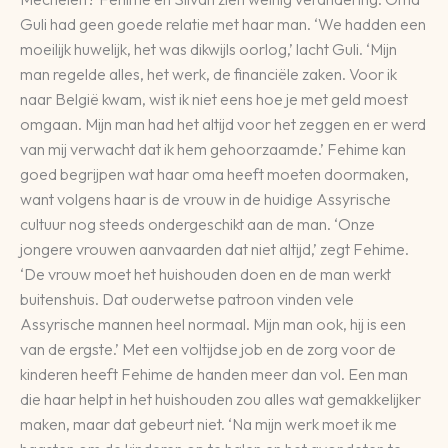
Guli had geen goede relatie met haar man. ‘We hadden een
moeilijk huwelijk, het was dikwijls oorlog,’ lacht Guli. ‘Mijn
man regelde alles, het werk, de financiële zaken. Voor ik
naar België kwam, wist ik niet eens hoe je met geld moest
omgaan. Mijn man had het altijd voor het zeggen en er werd
van mij verwacht dat ik hem gehoorzaamde.’ Fehime kan
goed begrijpen wat haar oma heeft moeten doormaken,
want volgens haar is de vrouw in de huidige Assyrische
cultuur nog steeds ondergeschikt aan de man. ‘Onze
jongere vrouwen aanvaarden dat niet altijd,’ zegt Fehime.
‘De vrouw moet het huishouden doen en de man werkt
buitenshuis. Dat ouderwetse patroon vinden vele
Assyrische mannen heel normaal. Mijn man ook, hij is een
van de ergste.’ Met een voltijdse job en de zorg voor de
kinderen heeft Fehime de handen meer dan vol. Een man
die haar helpt in het huishouden zou alles wat gemakkelijker
maken, maar dat gebeurt niet. ‘Na mijn werk moet ik me