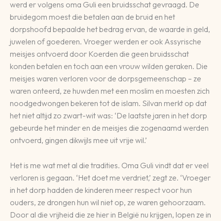
werd er volgens oma Guli een bruidsschat gevraagd. De
bruidegom moest die betalen aan de bruid en het
dorpshoofd bepaalde het bedrag ervan, de waarde in geld,
juwelen of goederen. Vroeger werden er ook Assyrische
meisjes ontvoerd door Koerden die geen bruidsschat
konden betalen en toch aan een vrouw wilden geraken. Die
meisjes waren verloren voor de dorpsgemeenschap – ze
waren onteerd, ze huwden met een moslim en moesten zich
noodgedwongen bekeren tot de islam. Silvan merkt op dat
het niet altijd zo zwart-wit was: ‘De laatste jaren in het dorp
gebeurde het minder en de meisjes die zogenaamd werden
ontvoerd, gingen dikwijls mee uit vrije wil.’
Het is me wat met al die tradities. Oma Guli vindt dat er veel
verloren is gegaan. ‘Het doet me verdriet,’ zegt ze. ‘Vroeger
in het dorp hadden de kinderen meer respect voor hun
ouders, ze drongen hun wil niet op, ze waren gehoorzaam.
Door al die vrijheid die ze hier in België nu krijgen, lopen ze in