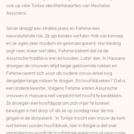
ook op vele Turkse identiteitskaarten van Mechelse
Assyriërs.’
Silvan draagt een strakke jeans en Fehime een
nauwsluitende rok. Ze zijn beiden vertaler-tolk van beroep
en ze ogen zeer modern en geëmancipeerd. Hun kleding
zegt veel, maar niet alles. Fehime bekent dat ze de
Assyrische traditie in ere wil houden. Later dan. In Hassana
droegen de vrouwen altijd lange gebloemde rokken en
Fehime neemt zich voor als oudere vrouw enkel nog
dergelijke lange rokken te dragen. En hoofddoeken? Dat is
een andere kwestie. Volgens Fehime waren Assyrische
vrouwen in Hassana niet verplicht het hoofd te bedekken.
Ze droegen een hoofdsjaal om zich vrijer te kunnen
bewegen in het dorp of als ze op zondag naar de mis
gingen in de dorpskerk. ‘In Turkije mocht een vrouw de kerk
niet binnen zonder hoofddoek, hier in België is dat snel
veranderd en wordt de hoofddoek enkel nog uit gewoonte