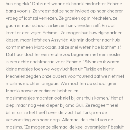
hun ongeluk.’ Dat is net waar ook haar kleindochter Fehime
bang voor is. Ze vreest dat ze haar invloed op haar kinderen
vroeg of laat zal verliezen. Ze groeien op in Mechelen, ze
gaan er naar school, ze kiezen hun vrienden zelf. En ooit
komt er een vrijer. Fehime: ‘Ze mogen hun huwelijkspartner
kiezen, maar liefst een Assyriër. Als mijn dochter naar huis
komt met een Marokkaan, zal ze snel weten hoe laat het is.’
Dat haar dochter een relatie zou beginnen met een moslim
is een echte nachtmerrie voor Fehime. ‘Silvan en ik waren
kleine meisjes toen we wegvluchtten uit Turkije en hier in
Mechelen zegden onze ouders voortdurend dat we niet met
moslims mochten omgaan. We mochten op school geen
Marokkaanse vriendinnen hebben en
moslimmeisjes mochten ook niet bij ons thuis komen.’ Het zit
diep, maar nog veel dieper bij oma Guli. Ze reageert heel
bitter als ze het heeft over de vlucht uit Turkije en de
verwoesting van haar dorp. Allemaal de schuld van de
moslims. ‘Ze mogen ze allemaal de keel oversnijden!’ besluit