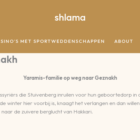
shlama
ASINO’S MET SPORTWEDDENSCHAPPEN
ABOUT
nakh
Yaramis-familie op weg naar Geznakh
yriërs die Stuivenberg inruilen voor hun geboortedorp in d
de winter hier voorbij is, knaagt het verlangen en dan will
e naar de zuivere berglucht van Hakkari.