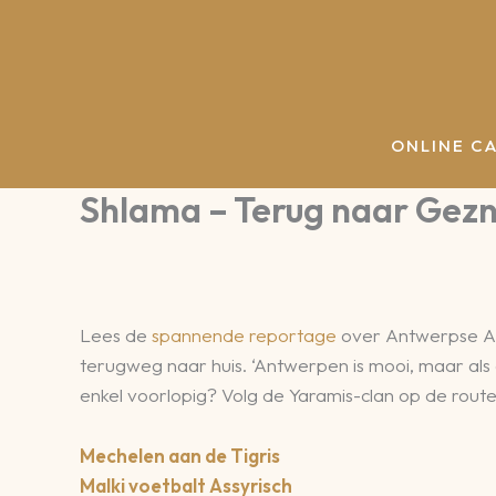
Spring
naar
de
inhoud
ONLINE C
Shlama – Terug naar Gez
Lees de
spannende reportage
over Antwerpse Ass
terugweg naar huis. ‘Antwerpen is mooi, maar als 
enkel voorlopig? Volg de Yaramis-clan op de rout
Mechelen aan de Tigris
Malki voetbalt Assyrisch