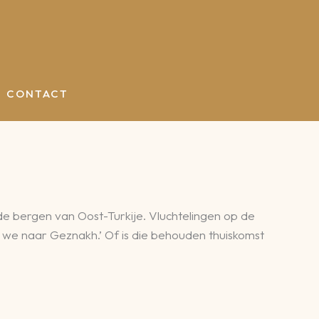
CONTACT
e bergen van Oost-Turkije. Vluchtelingen op de
en we naar Geznakh.’ Of is die behouden thuiskomst