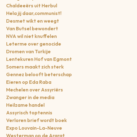
Chaldeeërs uit Herbul
Hela jij daar,communist!
Desmet wikt en weegt
Van Butsel bewondert
NVA wil niet knuffelen
Leterme over genocide
Dromen van Turkije
Lentekuren Hof van Egmont
Somers maakt zich sterk
Gennez belooft beterschap
Eieren op Eda Raba
Mechelen over Assyriërs
Zwanger in de media
Heilzame handel
Assyrisch toptennis
Verloren brief wordt boek
Expo Louvain-La-Neuve
Westerman op de Ararat