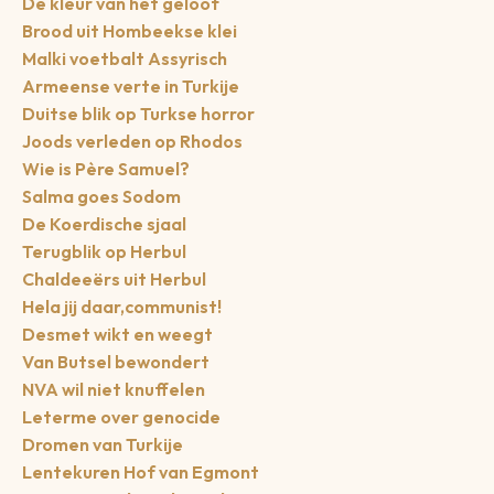
De kleur van het geloof
Brood uit Hombeekse klei
Malki voetbalt Assyrisch
Armeense verte in Turkije
Duitse blik op Turkse horror
Joods verleden op Rhodos
Wie is Père Samuel?
Salma goes Sodom
De Koerdische sjaal
Terugblik op Herbul
Chaldeeërs uit Herbul
Hela jij daar,communist!
Desmet wikt en weegt
Van Butsel bewondert
NVA wil niet knuffelen
Leterme over genocide
Dromen van Turkije
Lentekuren Hof van Egmont