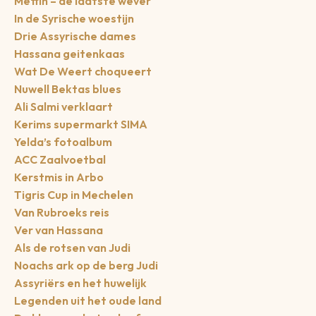
Mettin – de laatste wever
In de Syrische woestijn
Drie Assyrische dames
Hassana geitenkaas
Wat De Weert choqueert
Nuwell Bektas blues
Ali Salmi verklaart
Kerims supermarkt SIMA
Yelda’s fotoalbum
ACC Zaalvoetbal
Kerstmis in Arbo
Tigris Cup in Mechelen
Van Rubroeks reis
Ver van Hassana
Als de rotsen van Judi
Noachs ark op de berg Judi
Assyriërs en het huwelijk
Legenden uit het oude land