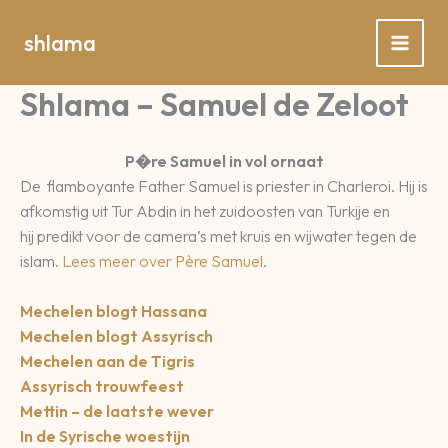
Spring
naar
shlama
de
inhoud
Shlama – Samuel de Zeloot
P�re Samuel in vol ornaat
De
flamboyante Father Samuel is priester in Charleroi. Hij is
afkomstig uit Tur Abdin in het zuidoosten van Turkije en
hij predikt voor de camera’s met kruis en wijwater tegen de
islam.
Lees meer over Père Samuel
.
Mechelen blogt Hassana
Mechelen blogt Assyrisch
Mechelen aan de Tigris
Assyrisch trouwfeest
Mettin – de laatste wever
In de Syrische woestijn