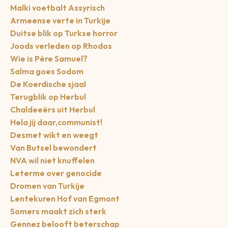
Malki voetbalt Assyrisch
Armeense verte in Turkije
Duitse blik op Turkse horror
Joods verleden op Rhodos
Wie is Père Samuel?
Salma goes Sodom
De Koerdische sjaal
Terugblik op Herbul
Chaldeeërs uit Herbul
Hela jij daar,communist!
Desmet wikt en weegt
Van Butsel bewondert
NVA wil niet knuffelen
Leterme over genocide
Dromen van Turkije
Lentekuren Hof van Egmont
Somers maakt zich sterk
Gennez belooft beterschap