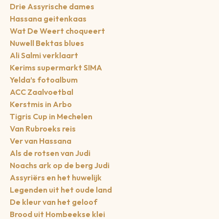
Drie Assyrische dames
Hassana geitenkaas
Wat De Weert choqueert
Nuwell Bektas blues
Ali Salmi verklaart
Kerims supermarkt SIMA
Yelda’s fotoalbum
ACC Zaalvoetbal
Kerstmis in Arbo
Tigris Cup in Mechelen
Van Rubroeks reis
Ver van Hassana
Als de rotsen van Judi
Noachs ark op de berg Judi
Assyriërs en het huwelijk
Legenden uit het oude land
De kleur van het geloof
Brood uit Hombeekse klei