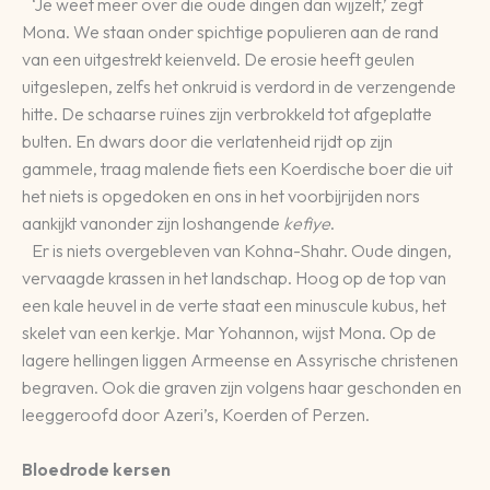
‘Je weet meer over die oude dingen dan wijzelf,’ zegt
Mona. We staan onder spichtige populieren aan de rand
van een uitgestrekt keienveld. De erosie heeft geulen
uitgeslepen, zelfs het onkruid is verdord in de verzengende
hitte. De schaarse ruïnes zijn verbrokkeld tot afgeplatte
bulten. En dwars door die verlatenheid rijdt op zijn
gammele, traag malende fiets een Koerdische boer die uit
het niets is opgedoken en ons in het voorbijrijden nors
aankijkt vanonder zijn loshangende
kefiye
.
Er is niets overgebleven van Kohna-Shahr. Oude dingen,
vervaagde krassen in het landschap. Hoog op de top van
een kale heuvel in de verte staat een minuscule kubus, het
skelet van een kerkje. Mar Yohannon, wijst Mona. Op de
lagere hellingen liggen Armeense en Assyrische christenen
begraven. Ook die graven zijn volgens haar geschonden en
leeggeroofd door Azeri’s, Koerden of Perzen.
Bloedrode kersen