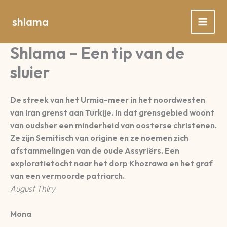
Spring
naar
shlama
de
inhoud
Shlama – Een tip van de
sluier
De streek van het Urmia-meer in het noordwesten
van Iran grenst aan Turkije. In dat grensgebied woont
van oudsher een minderheid van oosterse christenen.
Ze zijn Semitisch van origine en ze noemen zich
afstammelingen van de oude Assyriërs. Een
exploratietocht naar het dorp Khozrawa en het graf
van een vermoorde patriarch.
August Thiry
Mona