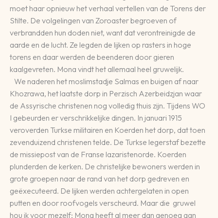
moet haar opnieuw het verhaal vertellen van de Torens der
Stilte. De volgelingen van Zoroaster begroeven of
verbrandden hun doden niet, want dat verontreinigde de
aarde en de lucht. Ze legden de lijken op rasters in hoge
torens en daar werden de beenderen door gieren
kaalgevreten. Mona vindt het allemaal heel gruwelijk.
We naderen het moslimstadje Salmas en buigen af naar
Khozrawa, het laatste dorp in Perzisch Azerbeidzjan waar
de Assyrische christenen nog volledig thuis zijn. Tijdens WO
I gebeurden er verschrikkelijke dingen. In januari 1915
veroverden Turkse militairen en Koerden het dorp, dat toen
zevenduizend christenen telde. De Turkse legerstaf bezette
de missiepost van de Franse lazaristenorde. Koerden
plunderden de kerken. De christelijke bewoners werden in
grote groepen naar de rand van het dorp gedreven en
geëxecuteerd. De lijken werden achtergelaten in open
putten en door roofvogels verscheurd. Maar die gruwel
hou ik voor mezelf; Mona heeft al meer dan genoeg aan