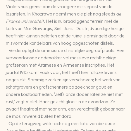
Violets huis grenst aan de vroegere missiepost van de
lazaristen. In Khozrawa noemt men die plek nog steeds
de
Franse universiteit
. Het is nu braakliggend terrein met de
kerk van Mar Gawargis, Sint-Joris. De strijdvaardige heilige
heeft niet kunnen beletten dat de ruïne is omsingeld door de
misvormde kandelaars van hoog opgeschoten distels.
Verderop ligt de ommuurde christelijke begraafplaats. Een
verwaarloosde dodenakker vol massieve rechthoekige
grafzerken met Aramese en Armeense inscripties. Het
jaartal 1915 komt vaak voor, het heeft hier talloze levens
opgeslokt. Sommige zerken zijn verschoven; het werk van
schatgravers en grafschenners op zoek naar goud en
andere kostbaarheden. ‘Zelfs onze doden laten ze niet met
rust,’ zegt Violet. Haar gezicht gloeit in de avondzon. Ze
zwaait theatraal met haar arm, een verachtelijk gebaar naar
de moslimwereld buiten het dorp.
Op de terugweg wil ik toch nog een foto van die oude
Assyriërs in traditionele klederdracht. Te laat, de zwarte