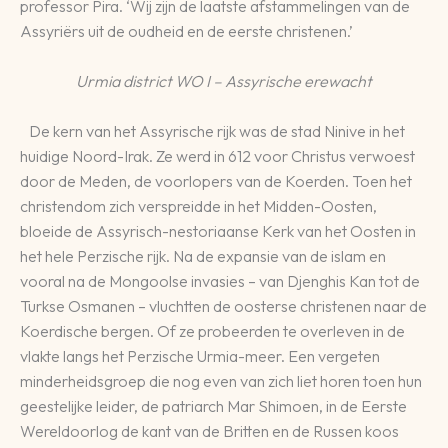
professor Pira. ‘Wij zijn de laatste afstammelingen van de
Assyriërs uit de oudheid en de eerste christenen.’
Urmia district WO I – Assyrische erewacht
De kern van het Assyrische rijk was de stad Ninive in het
huidige Noord-Irak. Ze werd in 612 voor Christus verwoest
door de Meden, de voorlopers van de Koerden. Toen het
christendom zich verspreidde in het Midden-Oosten,
bloeide de Assyrisch-nestoriaanse Kerk van het Oosten in
het hele Perzische rijk. Na de expansie van de islam en
vooral na de Mongoolse invasies – van Djenghis Kan tot de
Turkse Osmanen – vluchtten de oosterse christenen naar de
Koerdische bergen. Of ze probeerden te overleven in de
vlakte langs het Perzische Urmia-meer. Een vergeten
minderheidsgroep die nog even van zich liet horen toen hun
geestelijke leider, de patriarch Mar Shimoen, in de Eerste
Wereldoorlog de kant van de Britten en de Russen koos