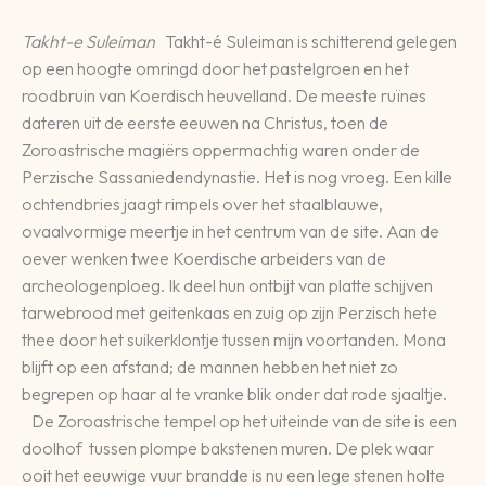
Takht-e Suleiman
Takht-é Suleiman is schitterend gelegen
op een hoogte omringd door het pastelgroen en het
roodbruin van Koerdisch heuvelland. De meeste ruïnes
dateren uit de eerste eeuwen na Christus, toen de
Zoroastrische magiërs oppermachtig waren onder de
Perzische Sassaniedendynastie. Het is nog vroeg. Een kille
ochtendbries jaagt rimpels over het staalblauwe,
ovaalvormige meertje in het centrum van de site. Aan de
oever wenken twee Koerdische arbeiders van de
archeologenploeg. Ik deel hun ontbijt van platte schijven
tarwebrood met geitenkaas en zuig op zijn Perzisch hete
thee door het suikerklontje tussen mijn voortanden. Mona
blijft op een afstand; de mannen hebben het niet zo
begrepen op haar al te vranke blik onder dat rode sjaaltje.
De Zoroastrische tempel op het uiteinde van de site is een
doolhof tussen plompe bakstenen muren. De plek waar
ooit het eeuwige vuur brandde is nu een lege stenen holte