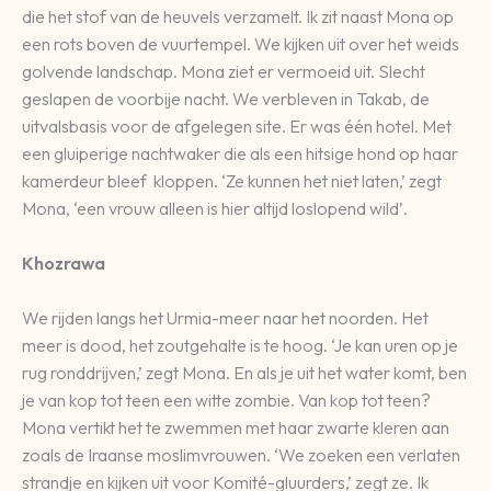
die het stof van de heuvels verzamelt. Ik zit naast Mona op
een rots boven de vuurtempel. We kijken uit over het weids
golvende landschap. Mona ziet er vermoeid uit. Slecht
geslapen de voorbije nacht. We verbleven in Takab, de
uitvalsbasis voor de afgelegen site. Er was één hotel. Met
een gluiperige nachtwaker die als een hitsige hond op haar
kamerdeur bleef kloppen. ‘Ze kunnen het niet laten,’ zegt
Mona, ‘een vrouw alleen is hier altijd loslopend wild’.
Khozrawa
We rijden langs het Urmia-meer naar het noorden. Het
meer is dood, het zoutgehalte is te hoog. ‘Je kan uren op je
rug ronddrijven,’ zegt Mona. En als je uit het water komt, ben
je van kop tot teen een witte zombie. Van kop tot teen?
Mona vertikt het te zwemmen met haar zwarte kleren aan
zoals de Iraanse moslimvrouwen. ‘We zoeken een verlaten
strandje en kijken uit voor Komité-gluurders,’ zegt ze. Ik