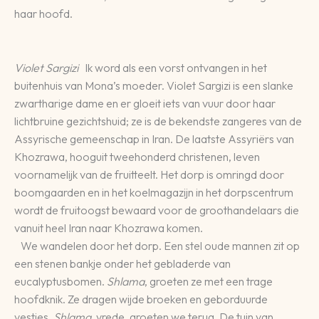
haar hoofd.
Violet Sargizi
Ik word als een vorst ontvangen in het
buitenhuis van Mona’s moeder. Violet Sargizi is een slanke
zwartharige dame en er gloeit iets van vuur door haar
lichtbruine gezichtshuid; ze is de bekendste zangeres van de
Assyrische gemeenschap in Iran. De laatste Assyriërs van
Khozrawa, hooguit tweehonderd christenen, leven
voornamelijk van de fruitteelt. Het dorp is omringd door
boomgaarden en in het koelmagazijn in het dorpscentrum
wordt de fruitoogst bewaard voor de groothandelaars die
vanuit heel Iran naar Khozrawa komen.
We wandelen door het dorp. Een stel oude mannen zit op
een stenen bankje onder het gebladerde van
eucalyptusbomen.
Shlama
, groeten ze met een trage
hoofdknik. Ze dragen wijde broeken en geborduurde
vestjes.
Shlama
, vrede, groeten we terug. De tuin van