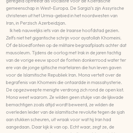
geregeld optreedt als vocaliste voor de Koerdische
gemeenschap in West-Europa. De Sargizi’s zijn Assyrische
christenen uit het Urmia-gebied in het noordwesten van
Iran, in Perzisch Azerbeidzjan.
Ik heb nauwelijks iets van de Iraanse hoofdstad gezien.
Zelfs niet het gigantische schrijn voor ayatollah Khomeini.
Of de bloedfontein op de militaire begraafplaats achter dat
mausoleum. Tijdens de oorlog met Irak in de jaren tachtig
van de vorige eeuw spoot de fontein donkerrood water ter
ere van de jonge sjiitische martelaren die hun leven gaven
voor de Islamitische Republiek Iran. Mona vertelt over de
begrafenis van Khomeini die ontaardde in massahysterie.
De opgezweepte menigte verdrong zich rond de open kist.
Mona weet waarom. Ze wilden geen stukje van de lijkwade
bemachtigen zoals altijd wordt beweerd, ze wilden de
overleden leider van de islamitische revolutie tegen de sjah
aan stukken scheuren, uit wraak voor wat hij Iran had
aangedaan. Daar kijk ik van op. Echt waar, zegt ze, de