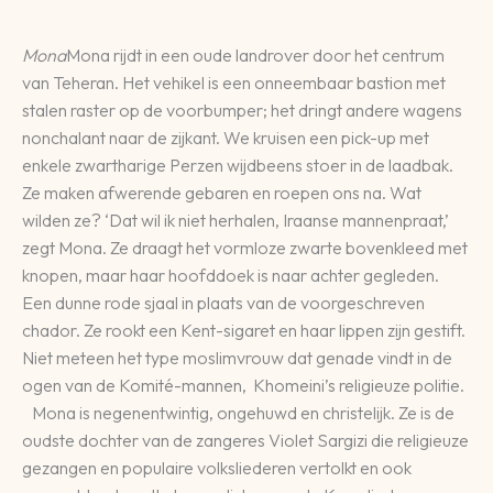
Mona
Mona rijdt in een oude landrover door het centrum
van Teheran. Het vehikel is een onneembaar bastion met
stalen raster op de voorbumper; het dringt andere wagens
nonchalant naar de zijkant. We kruisen een pick-up met
enkele zwartharige Perzen wijdbeens stoer in de laadbak.
Ze maken afwerende gebaren en roepen ons na. Wat
wilden ze? ‘Dat wil ik niet herhalen, Iraanse mannenpraat,’
zegt Mona. Ze draagt het vormloze zwarte bovenkleed met
knopen, maar haar hoofddoek is naar achter gegleden.
Een dunne rode sjaal in plaats van de voorgeschreven
chador. Ze rookt een Kent-sigaret en haar lippen zijn gestift.
Niet meteen het type moslimvrouw dat genade vindt in de
ogen van de Komité-mannen, Khomeini’s religieuze politie.
Mona is negenentwintig, ongehuwd en christelijk. Ze is de
oudste dochter van de zangeres Violet Sargizi die religieuze
gezangen en populaire volksliederen vertolkt en ook