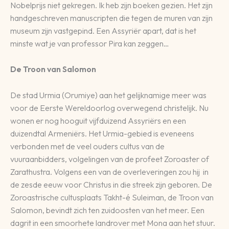
Nobelprijs niet gekregen. Ik heb zijn boeken gezien. Het zijn
handgeschreven manuscripten die tegen de muren van zijn
museum zijn vastgepind. Een Assyriër apart, dat is het
minste wat je van professor Pira kan zeggen…
De Troon van Salomon
De stad Urmia (Orumiye) aan het gelijknamige meer was
voor de Eerste Wereldoorlog overwegend christelijk. Nu
wonen er nog hooguit vijfduizend Assyriërs en een
duizendtal Armeniërs. Het Urmia-gebied is eveneens
verbonden met de veel ouders cultus van de
vuuraanbidders, volgelingen van de profeet Zoroaster of
Zarathustra. Volgens een van de overleveringen zou hij in
de zesde eeuw voor Christus in die streek zijn geboren. De
Zoroastrische cultusplaats Takht-é Suleiman, de Troon van
Salomon, bevindt zich ten zuidoosten van het meer. Een
dagrit in een smoorhete landrover met Mona aan het stuur.