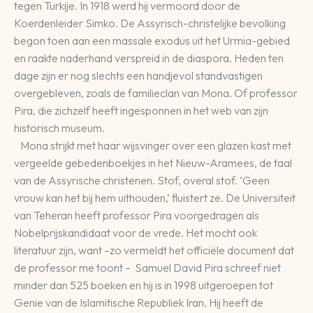
tegen Turkije. In 1918 werd hij vermoord door de
Koerdenleider Simko. De Assyrisch-christelijke bevolking
begon toen aan een massale exodus uit het Urmia-gebied
en raakte naderhand verspreid in de diaspora. Heden ten
dage zijn er nog slechts een handjevol standvastigen
overgebleven, zoals de familieclan van Mona. Of professor
Pira, die zichzelf heeft ingesponnen in het web van zijn
historisch museum.
Mona strijkt met haar wijsvinger over een glazen kast met
vergeelde gebedenboekjes in het Nieuw-Aramees, de taal
van de Assyrische christenen. Stof, overal stof. ‘Geen
vrouw kan het bij hem uithouden,’ fluistert ze. De Universiteit
van Teheran heeft professor Pira voorgedragen als
Nobelprijskandidaat voor de vrede. Het mocht ook
literatuur zijn, want –zo vermeldt het officiële document dat
de professor me toont – Samuel David Pira schreef niet
minder dan 525 boeken en hij is in 1998 uitgeroepen tot
Genie van de Islamitische Republiek Iran. Hij heeft de