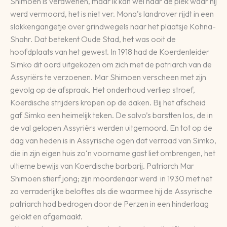
Shimoen is verdwenen, maar ik kan wel naar de plek waar hij
werd vermoord, het is niet ver. Mona’s landrover rijdt in een
slakkengangetje over grindwegels naar het plaatsje Kohna-
Shahr. Dat betekent Oude Stad, het was ooit de
hoofdplaats van het gewest. In 1918 had de Koerdenleider
Simko dit oord uitgekozen om zich met de patriarch van de
Assyriërs te verzoenen. Mar Shimoen verscheen met zijn
gevolg op de afspraak. Het onderhoud verliep stroef,
Koerdische strijders kropen op de daken. Bij het afscheid
gaf Simko een heimelijk teken. De salvo’s barstten los, de in
de val gelopen Assyriërs werden uitgemoord. En tot op de
dag van heden is in Assyrische ogen dat verraad van Simko,
die in zijn eigen huis zo‘n voorname gast liet ombrengen, het
ultieme bewijs van Koerdische barbarij. Patriarch Mar
Shimoen stierf jong; zijn moordenaar werd in 1930 met net
zo verraderlijke beloftes als die waarmee hij de Assyrische
patriarch had bedrogen door de Perzen in een hinderlaag
gelokt en afgemaakt.