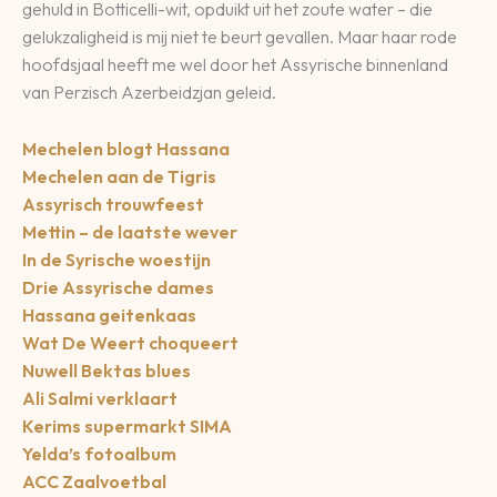
gehuld in Botticelli-wit, opduikt uit het zoute water – die
gelukzaligheid is mij niet te beurt gevallen. Maar haar rode
hoofdsjaal heeft me wel door het Assyrische binnenland
van Perzisch Azerbeidzjan geleid.
Mechelen blogt Hassana
Mechelen aan de Tigris
Assyrisch trouwfeest
Mettin – de laatste wever
In de Syrische woestijn
Drie Assyrische dames
Hassana geitenkaas
Wat De Weert choqueert
Nuwell Bektas blues
Ali Salmi verklaart
Kerims supermarkt SIMA
Yelda’s fotoalbum
ACC Zaalvoetbal