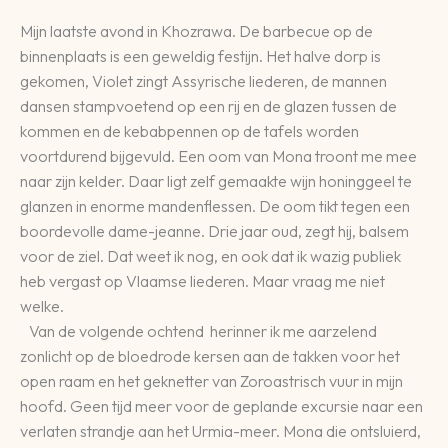
Mijn laatste avond in Khozrawa. De barbecue op de
binnenplaats is een geweldig festijn. Het halve dorp is
gekomen, Violet zingt Assyrische liederen, de mannen
dansen stampvoetend op een rij en de glazen tussen de
kommen en de kebabpennen op de tafels worden
voortdurend bijgevuld. Een oom van Mona troont me mee
naar zijn kelder. Daar ligt zelf gemaakte wijn honinggeel te
glanzen in enorme mandenflessen. De oom tikt tegen een
boordevolle dame-jeanne. Drie jaar oud, zegt hij, balsem
voor de ziel. Dat weet ik nog, en ook dat ik wazig publiek
heb vergast op Vlaamse liederen. Maar vraag me niet
welke.
Van de volgende ochtend herinner ik me aarzelend
zonlicht op de bloedrode kersen aan de takken voor het
open raam en het geknetter van Zoroastrisch vuur in mijn
hoofd. Geen tijd meer voor de geplande excursie naar een
verlaten strandje aan het Urmia-meer. Mona die ontsluierd,