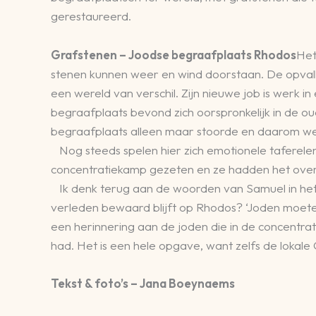
gerestaureerd.
Grafstenen – Joodse begraafplaats Rhodos
Het
stenen kunnen weer en wind doorstaan. De opvall
een wereld van verschil. Zijn nieuwe job is werk i
begraafplaats bevond zich oorspronkelijk in de o
begraafplaats alleen maar stoorde en daarom wer
Nog steeds spelen hier zich emotionele taferele
concentratiekamp gezeten en ze hadden het overl
Ik denk terug aan de woorden van Samuel in het 
verleden bewaard blijft op Rhodos? ‘Joden moet
een herinnering aan de joden die in de concen
had. Het is een hele opgave, want zelfs de lokale
Tekst & foto’s – Jana Boeynaems