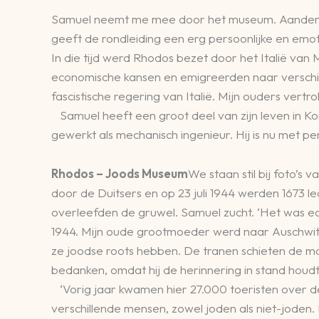
Samuel neemt me mee door het museum. Aandenkens 
geeft de rondleiding een erg persoonlijke en emoti
In die tijd werd Rhodos bezet door het Italië van 
economische kansen en emigreerden naar verschi
fascistische regering van Italië. Mijn ouders vert
Samuel heeft een groot deel van zijn leven in Kon
gewerkt als mechanisch ingenieur. Hij is nu met pe
Rhodos – Joods Museum
We staan stil bij foto’
door de Duitsers en op 23 juli 1944 werden 1673 
overleefden de gruwel. Samuel zucht. ‘Het was e
1944. Mijn oude grootmoeder werd naar Auschwitz 
ze joodse roots hebben. De tranen schieten de m
bedanken, omdat hij de herinnering in stand houdt
‘Vorig jaar kwamen hier 27.000 toeristen over de
verschillende mensen, zowel joden als niet-joden.