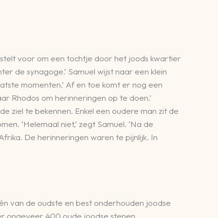
 stelt voor om een tochtje door het joods kwartier
ter de synagoge.’ Samuel wijst naar een klein
 laatste momenten.’ Af en toe komt er nog een
aar Rhodos om herinneringen op te doen.’
de ziel te bekennen. Enkel een oudere man zit de
omen. ‘Helemaal niet,’ zegt Samuel. ‘Na de
ka. De herinneringen waren te pijnlijk. In
 één van de oudste en best onderhouden joodse
 er ongeveer 400 oude joodse stenen