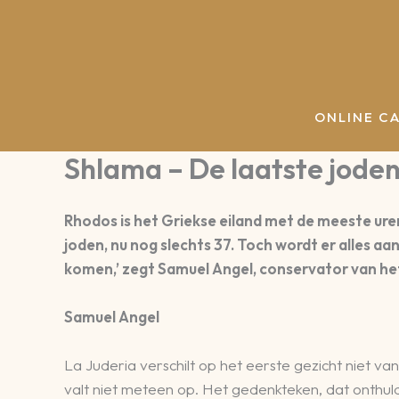
Spring
naar
de
inhoud
ONLINE C
Shlama – De laatste jode
Rhodos is het Griekse eiland met de meeste ure
joden, nu nog slechts 37. Toch wordt er alles 
komen,’ zegt Samuel Angel, conservator van h
Samuel Angel
La Juderia verschilt op het eerste gezicht niet 
valt niet meteen op. Het gedenkteken, dat onthul