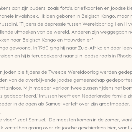
aan zijn ouders, zoals foto’s, briefkaarten en joodse kled
onele invalshoek. ‘Ik ben geboren in Belgisch Kongo, maar mi
Mussolini. ‘Tijdens de depressie tussen Wereldoorlog I en II 
llende uithoeken van de wereld. Anderen zijn weggegaan n
rokken naar Belgisch Kongo en trouwden er.’
go gewoond. In 1960 ging hij naar Zuid-Afrika en daar leerd
nsioen en hij is teruggekeerd naar zijn joodse roots in Rhodo
s van joden die tijdens de Tweede Wereldoorlog werden ge
leden van de overblijvende joodse gemeenschap gedeporteer
cht zinloos. Mijn moeder verloor twee zussen tijdens het b
gedeporteerd.’ Intussen heeft een Nederlandse familie zich 
oeder in de ogen als Samuel vertelt over zijn grootmoeder
.
 vloer,’ zegt Samuel. ‘De meesten komen in de zomer, want 
 Ik vertel hen graag over de joodse geschiedenis hier, want