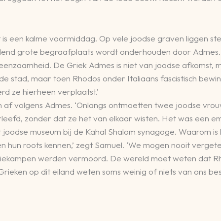
 is een kalme voormiddag. Op vele joodse graven liggen ste
end grote begraafplaats wordt onderhouden door Admes. Voo
n eenzaamheid. De Griek Admes is niet van joodse afkomst, ma
ude stad, maar toen Rhodos onder Italiaans fascistisch bew
d ze hierheen verplaatst.’
n af volgens Admes. ‘Onlangs ontmoetten twee joodse vrouw
eefd, zonder dat ze het van elkaar wisten. Het was een em
joodse museum bij de Kahal Shalom synagoge. Waarom is he
en hun roots kennen,’ zegt Samuel. ‘We mogen nooit verge
tratiekampen werden vermoord. De wereld moet weten dat
 Grieken op dit eiland weten soms weinig of niets van ons be