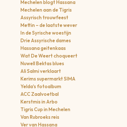
Mechelen blogt Hassana
Mechelen aan de Tigris
Assyrisch trouwfeest
Mettin – de laatste wever
In de Syrische woestijn
Drie Assyrische dames
Hassana geitenkaas
Wat De Weert choqueert
Nuwell Bektas blues
Ali Salmi verklaart
Kerims supermarkt SIMA
Yelda’s fotoalbum
ACC Zaalvoetbal
Kerstmis in Arbo
Tigris Cup in Mechelen
Van Rubroeks reis
Ver van Hassana