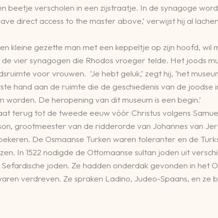
beetje verscholen in een zijstraatje. In de synagoge word 
e direct access to the master above,’ verwijst hij al lache
en kleine gezette man met een keppeltje op zijn hoofd, wi
n de vier synagogen die Rhodos vroeger telde. Het joods mu
sruimte voor vrouwen. ‘Je hebt geluk,’ zegt hij, ‘het mus
e hand aan de ruimte die de geschiedenis van de joodse inw
n worden. De heropening van dit museum is een begin.’
t terug tot de tweede eeuw vóór Christus volgens Samue
sson, grootmeester van de ridderorde van Johannes van Je
en bekeren. De Osmaanse Turken waren toleranter en de Turk
n. In 1522 nodigde de Ottomaanse sultan joden uit verschill
efardische joden. Ze hadden onderdak gevonden in het Ott
l waren verdreven. Ze spraken Ladino, Judeo-Spaans, en ze b