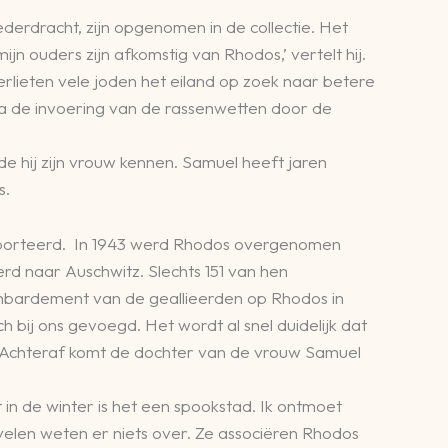
erdracht, zijn opgenomen in de collectie. Het
jn ouders zijn afkomstig van Rhodos,’ vertelt hij.
verlieten vele joden het eiland op zoek naar betere
a de invoering van de rassenwetten door de
e hij zijn vrouw kennen. Samuel heeft jaren
s.
deporteerd. In 1943 werd Rhodos overgenomen
d naar Auschwitz. Slechts 151 van hen
ombardement van de geallieerden op Rhodos in
bij ons gevoegd. Het wordt al snel duidelijk dat
. Achteraf komt de dochter van de vrouw Samuel
in de winter is het een spookstad. Ik ontmoet
 velen weten er niets over. Ze associëren Rhodos