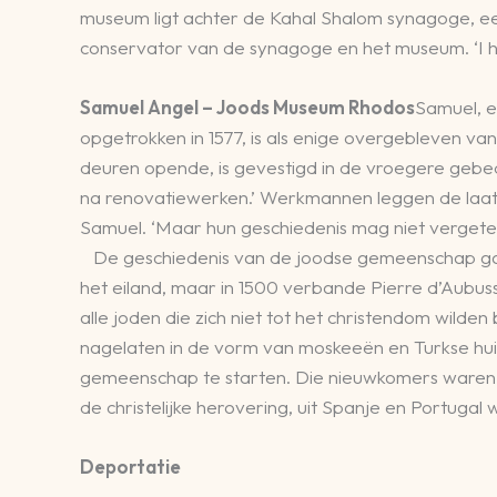
museum ligt achter de Kahal Shalom synagoge, een 
conservator van de synagoge en het museum. ‘I hav
Samuel Angel – Joods Museum Rhodos
Samuel, e
opgetrokken in 1577, is als enige overgebleven va
deuren opende, is gevestigd in de vroegere gebed
na renovatiewerken.’ Werkmannen leggen de laatst
Samuel. ‘Maar hun geschiedenis mag niet vergete
De geschiedenis van de joodse gemeenschap gaa
het eiland, maar in 1500 verbande Pierre d’Aubu
alle joden die zich niet tot het christendom wild
nagelaten in de vorm van moskeeën en Turkse huize
gemeenschap te starten. Die nieuwkomers waren S
de christelijke herovering, uit Spanje en Portuga
Deportatie