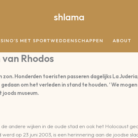
shlama
ASINO’S MET SPORTWEDDENSCHAPPEN
ABOUT
n van Rhodos
n zon. Honderden toeristen passeren dagelijks La Juderi
aan gedaan om het verleden in stand te houden. ‘ We mog
et joods museum.
van de andere wijken in de oude stad en ook het Holocaust g
d werd op 23 juni 2003, is een herinnering aan de joodse s