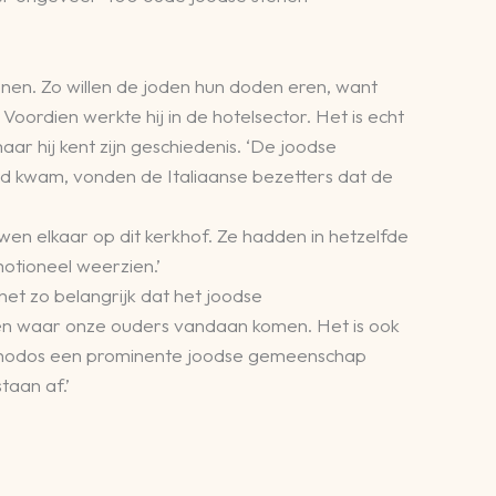
nen. Zo willen de joden hun doden eren, want
rdien werkte hij in de hotelsector. Het is echt
ar hij kent zijn geschiedenis. ‘De joodse
ind kwam, vonden de Italiaanse bezetters dat de
en elkaar op dit kerkhof. Ze hadden in hetzelfde
otioneel weerzien.’
t zo belangrijk dat het joodse
ten waar onze ouders vandaan komen. Het is ook
 Rhodos een prominente joodse gemeenschap
staan af.’