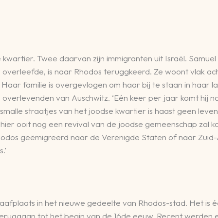
e kwartier. Twee daarvan zijn immigranten uit Israël. Samuel
 overleefde, is naar Rhodos teruggkeerd. Ze woont vlak ach
d. Haar familie is overgevlogen om haar bij te staan in haar
overlevenden van Auschwitz. ‘Eén keer per jaar komt hij n
alle straatjes van het joodse kwartier is haast geen leven
r hier ooit nog een revival van de joodse gemeenschap zal k
dos geëmigreerd naar de Verenigde Staten of naar Zuid-Afri
.’
aafplaats in het nieuwe gedeelte van Rhodos-stad. Het is
 teruggaan tot het begin van de 16de eeuw. Recent werden