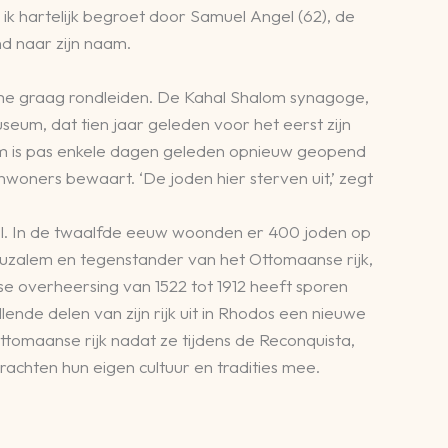
ik hartelijk begroet door Samuel Angel (62), de
nd naar zijn naam.
l me graag rondleiden. De Kahal Shalom synagoge,
seum, dat tien jaar geleden voor het eerst zijn
eum is pas enkele dagen geleden opnieuw geopend
oners bewaart. ‘De joden hier sterven uit,’ zegt
l. In de twaalfde eeuw woonden er 400 joden op
ruzalem en tegenstander van het Ottomaanse rijk,
se overheersing van 1522 tot 1912 heeft sporen
ende delen van zijn rijk uit in Rhodos een nieuwe
omaanse rijk nadat ze tijdens de Reconquista,
rachten hun eigen cultuur en tradities mee.