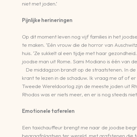
niet met joden.’
Pijnlijke herineringen
Op dit moment leven nog vijf families in het joods
te maken. ‘Eén vrouw die de horror van Auschwitz
huis. ‘Ze sukkelt al een tijdje met haar gezondhei
joodse man uit Rome. Sami Modiano is één van de 
De middagzon brandt op de straatstenen. In de sm
krant te lezen in de schaduw. Ik vraag me af of e
Tweede Wereldoorlog zijn de meeste joden uit Rho
Rhodos was er niets meer, en er is nog steeds niets
Emotionele taferelen
Een taxichauffeur brengt me naar de joodse begr
begraafplaatsen ter wereld, met grafstenen die