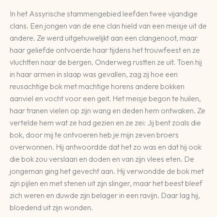
In het Assyrische stammengebied leefden twee vijandige
clans. Een jongen van de ene clan hield van een meisje uit de
andere. Ze werd uitgehuwelijkt aan een clangenoot, maar
haar geliefde ontvoerde haar tijdens het trouwfeest en ze
vluchtten naar de bergen. Onderweg rustten ze uit. Toen hij
in haar armen in slaap was gevallen, zag zij hoe een
reusachtige bok met machtige horens andere bokken
aanviel en vocht voor een geit. Het meisje begon te huilen,
haar tranen vielen op zijn wang en deden hem ontwaken. Ze
vertelde hem wat ze had gezien en ze zei: Jij bent zoals die
bok, door mij te ontvoeren heb je mijn zeven broers
overwonnen. Hij antwoordde dat het zo was en dat hij ook
die bok zou verslaan en doden en van zijn vlees eten. De
jongeman ging het gevecht aan. Hij verwondde de bok met
zijn pijlen en met stenen uit zijn slinger, maar het beest bleef
zich weren en duwde zijn belager in een ravijn. Daar lag hij,
bloedend uit zijn wonden.