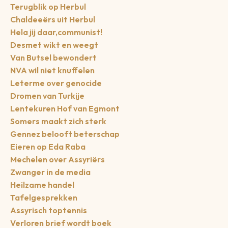
Terugblik op Herbul
Chaldeeërs uit Herbul
Hela jij daar,communist!
Desmet wikt en weegt
Van Butsel bewondert
NVA wil niet knuffelen
Leterme over genocide
Dromen van Turkije
Lentekuren Hof van Egmont
Somers maakt zich sterk
Gennez belooft beterschap
Eieren op Eda Raba
Mechelen over Assyriërs
Zwanger in de media
Heilzame handel
Tafelgesprekken
Assyrisch toptennis
Verloren brief wordt boek