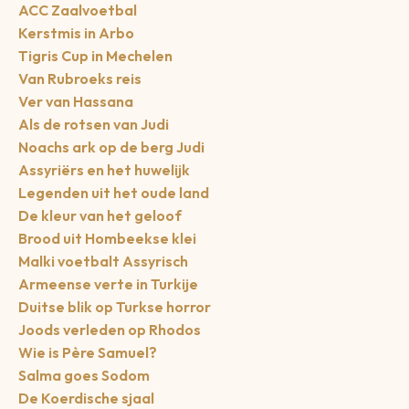
ACC Zaalvoetbal
Kerstmis in Arbo
Tigris Cup in Mechelen
Van Rubroeks reis
Ver van Hassana
Als de rotsen van Judi
Noachs ark op de berg Judi
Assyriërs en het huwelijk
Legenden uit het oude land
De kleur van het geloof
Brood uit Hombeekse klei
Malki voetbalt Assyrisch
Armeense verte in Turkije
Duitse blik op Turkse horror
Joods verleden op Rhodos
Wie is Père Samuel?
Salma goes Sodom
De Koerdische sjaal