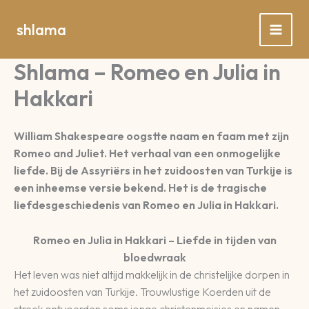
Spring
naar
shlama
de
inhoud
Shlama – Romeo en Julia in
Hakkari
William Shakespeare oogstte naam en faam met zijn
Romeo and Juliet. Het verhaal van een onmogelijke
liefde. Bij de Assyriërs in het zuidoosten van Turkije is
een inheemse versie bekend. Het is de tragische
liefdesgeschiedenis van Romeo en Julia in Hakkari.
Romeo en Julia in Hakkari – Liefde in tijden van
bloedwraak
Het leven was niet altijd makkelijk in de christelijke dorpen in
het zuidoosten van Turkije. Trouwlustige Koerden uit de
streek ontvoerden soms jonge christenmeisjes en namen