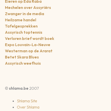
Eieren op Eda Raba
Mechelen over Assyriërs
Zwanger in de media
Heilzame handel
Tafelgesprekken
Assyrisch toptennis
Verloren brief wordt boek
Expo Louvain-La-Neuve
Westerman op de Ararat
Betet Skara Blues
Assyrisch weefhuis
©
shlama.be
2007
Shlama Site
Over Shlama