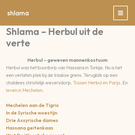
Spring
naar
shlama
de
inhoud
Shlama – Herbul uit de
verte
Herbul – geweven mannenkostuum
Herbul was het buurdorp van Hassana in Turkije. Nu is het
een verlaten plek bij de Iraakse grens. Terugblik op een
chaldees christelijk weversdorp.
Tussen Herbul en Parijs
. En
leven in Mechelen
.
Mechelen aan de Tigris
In de Syrische woestijn
Drie Assyrische dames
Hassana geitenkaas