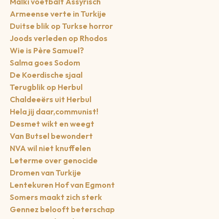
Malki voetbalt Assyrisch
Armeense verte in Turkije
Duitse blik op Turkse horror
Joods verleden op Rhodos
Wie is Père Samuel?
Salma goes Sodom
De Koerdische sjaal
Terugblik op Herbul
Chaldeeërs uit Herbul
Hela jij daar,communist!
Desmet wikt en weegt
Van Butsel bewondert
NVA wil niet knuffelen
Leterme over genocide
Dromen van Turkije
Lentekuren Hof van Egmont
Somers maakt zich sterk
Gennez belooft beterschap