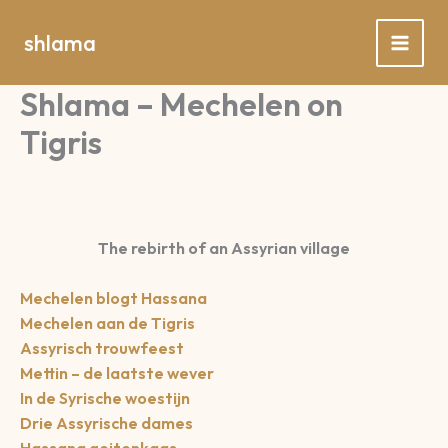
Spring
naar
shlama
de
inhoud
Shlama – Mechelen on
Tigris
The rebirth of an Assyrian village
Mechelen blogt Hassana
Mechelen aan de Tigris
Assyrisch trouwfeest
Mettin – de laatste wever
In de Syrische woestijn
Drie Assyrische dames