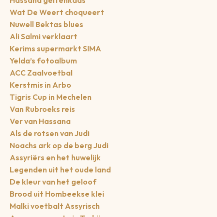
Hassana geitenkaas
Wat De Weert choqueert
Nuwell Bektas blues
Ali Salmi verklaart
Kerims supermarkt SIMA
Yelda’s fotoalbum
ACC Zaalvoetbal
Kerstmis in Arbo
Tigris Cup in Mechelen
Van Rubroeks reis
Ver van Hassana
Als de rotsen van Judi
Noachs ark op de berg Judi
Assyriërs en het huwelijk
Legenden uit het oude land
De kleur van het geloof
Brood uit Hombeekse klei
Malki voetbalt Assyrisch