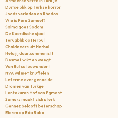
Armeense verte in Turkije
Duitse blik op Turkse horror
Joods verleden op Rhodos
Wie is Père Samuel?
Salma goes Sodom
De Koerdische sjaal
Terugblik op Herbul
Chaldeeërs uit Herbul
Hela jij daar,communist!
Desmet wikt en weegt
Van Butsel bewondert
NVA wil niet knuffelen
Leterme over genocide
Dromen van Turkije
Lentekuren Hof van Egmont
Somers maakt zich sterk
Gennez belooft beterschap
Eieren op Eda Raba