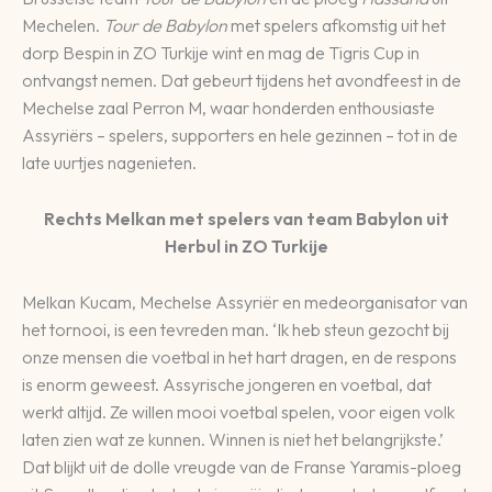
Mechelen.
Tour de Babylon
met spelers afkomstig uit het
dorp Bespin in ZO Turkije wint en mag de Tigris Cup in
ontvangst nemen. Dat gebeurt tijdens het avondfeest in de
Mechelse zaal Perron M, waar honderden enthousiaste
Assyriërs – spelers, supporters en hele gezinnen – tot in de
late uurtjes nagenieten.
Rechts Melkan met spelers van team Babylon uit
Herbul in ZO Turkije
Melkan Kucam, Mechelse Assyriër en medeorganisator van
het tornooi, is een tevreden man. ‘Ik heb steun gezocht bij
onze mensen die voetbal in het hart dragen, en de respons
is enorm geweest. Assyrische jongeren en voetbal, dat
werkt altijd. Ze willen mooi voetbal spelen, voor eigen volk
laten zien wat ze kunnen. Winnen is niet het belangrijkste.’
Dat blijkt uit de dolle vreugde van de Franse Yaramis-ploeg