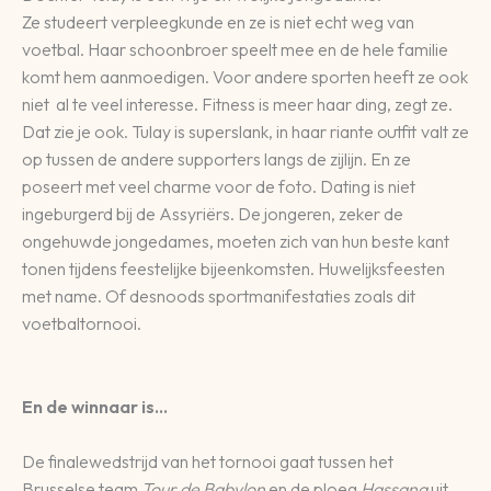
Ze studeert verpleegkunde en ze is niet echt weg van
voetbal. Haar schoonbroer speelt mee en de hele familie
komt hem aanmoedigen. Voor andere sporten heeft ze ook
niet al te veel interesse. Fitness is meer haar ding, zegt ze.
Dat zie je ook. Tulay is superslank, in haar riante outfit valt ze
op tussen de andere supporters langs de zijlijn. En ze
poseert met veel charme voor de foto. Dating is niet
ingeburgerd bij de Assyriërs. De jongeren, zeker de
ongehuwde jongedames, moeten zich van hun beste kant
tonen tijdens feestelijke bijeenkomsten. Huwelijksfeesten
met name. Of desnoods sportmanifestaties zoals dit
voetbaltornooi.
En de winnaar is…
De finalewedstrijd van het tornooi gaat tussen het
Brusselse team
Tour de Babylon
en de ploeg
Hassana
uit