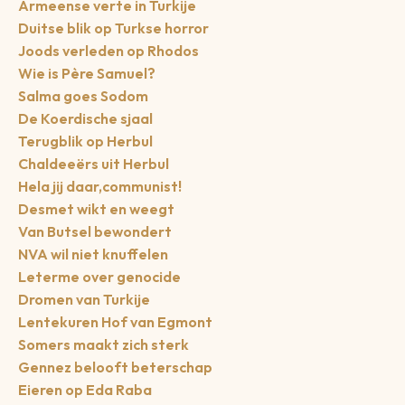
Armeense verte in Turkije
Duitse blik op Turkse horror
Joods verleden op Rhodos
Wie is Père Samuel?
Salma goes Sodom
De Koerdische sjaal
Terugblik op Herbul
Chaldeeërs uit Herbul
Hela jij daar,communist!
Desmet wikt en weegt
Van Butsel bewondert
NVA wil niet knuffelen
Leterme over genocide
Dromen van Turkije
Lentekuren Hof van Egmont
Somers maakt zich sterk
Gennez belooft beterschap
Eieren op Eda Raba