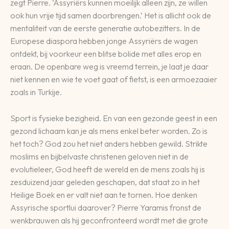
zegt Pierre. ‘Assyriërs kunnen moeilijk alleen zijn, ze willen
ook hun vrije tijd samen doorbrengen.’ Het is allicht ook de
mentaliteit van de eerste generatie autobezitters. In de
Europese diaspora hebben jonge Assyriërs de wagen
ontdekt, bij voorkeur een blitse bolide met alles erop en
eraan. De openbare weg is vreemd terrein, je laat je daar
niet kennen en wie te voet gaat of fietst, is een armoezaaier
zoals in Turkije.
Sport is fysieke bezigheid. En van een gezonde geest in een
gezond lichaam kan je als mens enkel beter worden. Zo is
het toch? God zou het niet anders hebben gewild. Strikte
moslims en bijbelvaste christenen geloven niet in de
evolutieleer, God heeft de wereld en de mens zoals hij is
zesduizend jaar geleden geschapen, dat staat zo in het
Heilige Boek en er valt niet aan te tornen. Hoe denken
Assyrische sportlui daarover? Pierre Yaramis fronst de
wenkbrauwen als hij geconfronteerd wordt met die grote