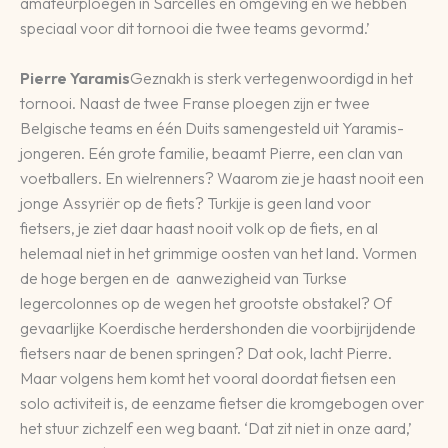
amateurploegen in Sarcelles en omgeving en we hebben
speciaal voor dit tornooi die twee teams gevormd.’
Pierre Yaramis
Geznakh is sterk vertegenwoordigd in het
tornooi. Naast de twee Franse ploegen zijn er twee
Belgische teams en één Duits samengesteld uit Yaramis-
jongeren. Eén grote familie, beaamt Pierre, een clan van
voetballers. En wielrenners? Waarom zie je haast nooit een
jonge Assyriër op de fiets? Turkije is geen land voor
fietsers, je ziet daar haast nooit volk op de fiets, en al
helemaal niet in het grimmige oosten van het land. Vormen
de hoge bergen en de aanwezigheid van Turkse
legercolonnes op de wegen het grootste obstakel? Of
gevaarlijke Koerdische herdershonden die voorbijrijdende
fietsers naar de benen springen? Dat ook, lacht Pierre.
Maar volgens hem komt het vooral doordat fietsen een
solo activiteit is, de eenzame fietser die kromgebogen over
het stuur zichzelf een weg baant. ‘Dat zit niet in onze aard,’