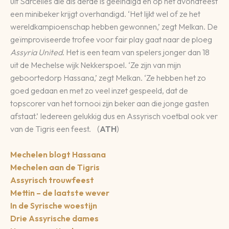
uit Sarcelles die als derde is geëindigd en op het avondfeest
een minibeker krijgt overhandigd. ‘Het lijkt wel of ze het
wereldkampioenschap hebben gewonnen,’ zegt Melkan. De
geïmproviseerde trofee voor fair play gaat naar de ploeg
Assyria United
. Het is een team van spelers jonger dan 18
uit de Mechelse wijk Nekkerspoel. ‘Ze zijn van mijn
geboortedorp Hassana,’ zegt Melkan. ‘Ze hebben het zo
goed gedaan en met zo veel inzet gespeeld, dat de
topscorer van het tornooi zijn beker aan die jonge gasten
afstaat.’ Iedereen gelukkig dus en Assyrisch voetbal ook ver
van de Tigris een feest. (
ATH
)
Mechelen blogt Hassana
Mechelen aan de Tigris
Assyrisch trouwfeest
Mettin – de laatste wever
In de Syrische woestijn
Drie Assyrische dames