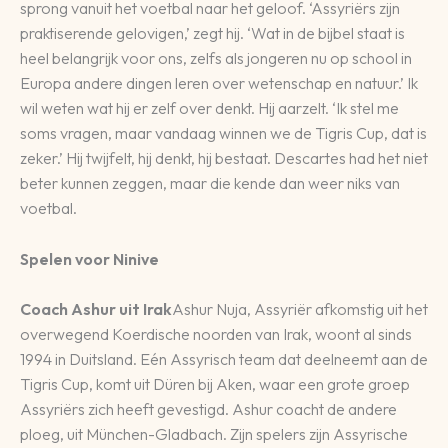
sprong vanuit het voetbal naar het geloof. ‘Assyriërs zijn
praktiserende gelovigen,’ zegt hij. ‘Wat in de bijbel staat is
heel belangrijk voor ons, zelfs als jongeren nu op school in
Europa andere dingen leren over wetenschap en natuur.’ Ik
wil weten wat hij er zelf over denkt. Hij aarzelt. ‘Ik stel me
soms vragen, maar vandaag winnen we de Tigris Cup, dat is
zeker.’ Hij twijfelt, hij denkt, hij bestaat. Descartes had het niet
beter kunnen zeggen, maar die kende dan weer niks van
voetbal.
Spelen voor Ninive
Coach Ashur uit Irak
Ashur Nuja, Assyriër afkomstig uit het
overwegend Koerdische noorden van Irak, woont al sinds
1994 in Duitsland. Eén Assyrisch team dat deelneemt aan de
Tigris Cup, komt uit Düren bij Aken, waar een grote groep
Assyriërs zich heeft gevestigd. Ashur coacht de andere
ploeg, uit München-Gladbach. Zijn spelers zijn Assyrische