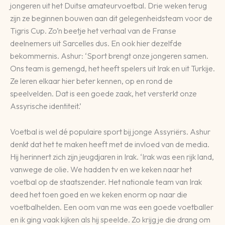
jongeren uit het Duitse amateurvoetbal. Drie weken terug
zijn ze beginnen bouwen aan dit gelegenheidsteam voor de
Tigris Cup. Zo’n beetje het verhaal van de Franse
deelnemers uit Sarcelles dus. En ook hier dezelfde
bekommernis. Ashur: ‘Sport brengt onze jongeren samen.
Ons team is gemengd, het heeft spelers uit Irak en uit Turkije.
Ze leren elkaar hier beter kennen, op en rond de
speelvelden. Dat is een goede zaak, het versterkt onze
Assyrische identiteit.’
Voetbal is wel dé populaire sport bij jonge Assyriërs. Ashur
denkt dat het te maken heeft met de invloed van de media.
Hij herinnert zich zijn jeugdjaren in Irak. ‘Irak was een rijk land,
vanwege de olie. We hadden tv en we keken naar het
voetbal op de staatszender. Het nationale team van Irak
deed het toen goed en we keken enorm op naar die
voetbalhelden. Een oom van me was een goede voetballer
en ik ging vaak kijken als hij speelde. Zo krijg je die drang om