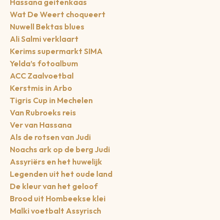
Hassana geitenkaas
Wat De Weert choqueert
Nuwell Bektas blues
Ali Salmi verklaart
Kerims supermarkt SIMA
Yelda’s fotoalbum
ACC Zaalvoetbal
Kerstmis in Arbo
Tigris Cup in Mechelen
Van Rubroeks reis
Ver van Hassana
Als de rotsen van Judi
Noachs ark op de berg Judi
Assyriërs en het huwelijk
Legenden uit het oude land
De kleur van het geloof
Brood uit Hombeekse klei
Malki voetbalt Assyrisch