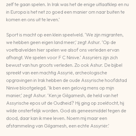
zelf te gaan spelen. In Irak was het de enige uitlaatklep en nu
in Europa is het net zo goed een manier om naar buiten te
komen en ons uit te leven.’
Sport is macht op een klein speelveld. ‘We zijn migranten,
we hebben geen eigen land meer,’ zegt Ashur. ‘Op de
voetbalvelden hier spelen we alsof ons verleden ervan
afhangt. We spelen voor F C Ninive.’ Assyriërs zijn zich
bewust van hun groots verleden. Zo ook Ashur. De bijbel
spreekt van een machtig Assyrië, archeologische
opgravingen in Irak hebben de oude Assyrische hoofdstad
Ninive blootgelegd. ‘Ik ben een gelovig mens op mijn
manier,’ zegt Ashur. ‘Ken je Gilgamesh, de held van het
Assyrische epos uit de Oudheid? Hij ging op zoektocht, hij
wilde onsterfelijk worden. God als geneesmiddel tegen de
dood, daar kan ik mee leven. Noem mij maar een
afstammeling van Gilgamesh, een echte Assyriër.’