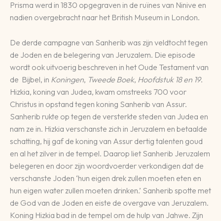
Prisma werd in 1830 opgegraven in de ruïnes van Ninive en
nadien overgebracht naar het British Museum in London.
De derde campagne van Sanherib was zijn veldtocht tegen
de Joden en de belegering van Jeruzalem. Die episode
wordt ook uitvoerig beschreven in het Oude Testament van
de Bijbel, in
Koningen
,
Tweede Boek
,
Hoofdstuk 18 en 19
.
Hizkia, koning van Judea, kwam omstreeks 700 voor
Christus in opstand tegen koning Sanherib van Assur.
Sanherib rukte op tegen de versterkte steden van Judea en
nam ze in. Hizkia verschanste zich in Jeruzalem en betaalde
schatting, hij gaf de koning van Assur dertig talenten goud
en al het zilver in de tempel. Daarop liet Sanherib Jeruzalem
belegeren en door zijn woordvoerder verkondigen dat de
verschanste Joden ‘hun eigen drek zullen moeten eten en
hun eigen water zullen moeten drinken.’ Sanherib spotte met
de God van de Joden en eiste de overgave van Jeruzalem.
Koning Hizkia bad in de tempel om de hulp van Jahwe. Zijn