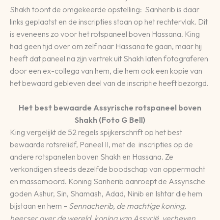
Shakh toont de omgekeerde opstelling: Sanherib is daar
links geplaatst en de inscripties staan op het rechtervlak. Dit
is eveneens zo voor het rotspaneel boven Hassana. King
had geen tijd over om zelf naar Hassana te gaan, maar hij
heeft dat paneel na zijn vertrek uit Shakh laten fotograferen
door een ex-collega van hem, die hem ook een kopie van
het bewaard gebleven deel van de inscriptie heeft bezorgd.
Het best bewaarde Assyrische rotspaneel boven
Shakh (Foto G Bell)
King vergelijkt de 52 regels spijkerschrift op het best
bewaarde rotsreliëf, Paneel II, met de inscripties op de
andere rotspanelen boven Shakh en Hassana. Ze
verkondigen steeds dezelfde boodschap van oppermacht
en massamoord. Koning Sanherib aanroept de Assyrische
goden Ashur, Sin, Shamash, Adad, Ninib en Ishtar die hem
bijstaan en hem –
Sennacherib, de machtige koning,
heerser over de wereld, koning van Assyrië, verheven