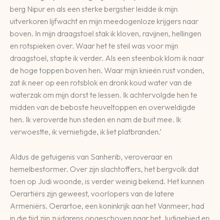
berg Nipur en als een sterke bergstier leidde ik mijn
uitverkoren lijfwacht en mijn meedogenloze krijgers naar
boven. In mijn draagstoel stak ik kloven, ravijnen, hellingen
en rotspieken over. Waar het te steil was voor mijn
draagstoel, stapte ik verder. Als een steenbok klom ik naar
de hoge toppen boven hen. Waar mijn knieën rust vonden,
zat ik neer op een rotsblok en dronk koud water van de
waterzak om mijn dorst te lessen. Ik achtervolgde hen te
midden van de beboste heuveltoppen en overweldigde
hen. Ik veroverde hun steden en nam de buit mee. Ik
verwoestte, ik vernietigde, ik liet platbranden.’
Aldus de getuigenis van Sanherib, veroveraar en
hemelbestormer. Over zijn slachtoffers, het bergvolk dat
toen op Judi woonde, is verder weinig bekend. Het kunnen
Oerartiërs zijn geweest, voorlopers van de latere
Armeniërs. Oerartoe, een koninkrijk aan het Vanmeer, had
in die tijd zijn zuidgrens opgeschoven naar het Judigebied en