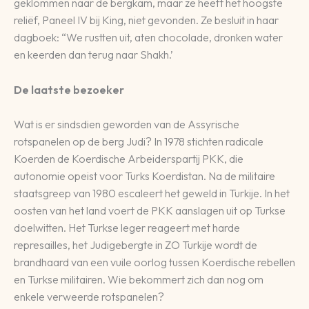
geklommen naar de bergkam, maar ze heeft het hoogste
reliëf, Paneel IV bij King, niet gevonden. Ze besluit in haar
dagboek: “We rustten uit, aten chocolade, dronken water
en keerden dan terug naar Shakh.’
De laatste bezoeker
Wat is er sindsdien geworden van de Assyrische
rotspanelen op de berg Judi? In 1978 stichten radicale
Koerden de Koerdische Arbeiderspartij PKK, die
autonomie opeist voor Turks Koerdistan. Na de militaire
staatsgreep van 1980 escaleert het geweld in Turkije. In het
oosten van het land voert de PKK aanslagen uit op Turkse
doelwitten. Het Turkse leger reageert met harde
represailles, het Judigebergte in ZO Turkije wordt de
brandhaard van een vuile oorlog tussen Koerdische rebellen
en Turkse militairen. Wie bekommert zich dan nog om
enkele verweerde rotspanelen?