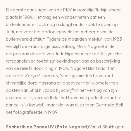
De eerste aanslagen van de PKK in oostelijk Turkije vinden
plaats in 1984. Het mag een wonder heten dat een
buitenlander er toch nog in slaagt onderzoek te doen op
Judi, net voor het oorlogsgeweld het gebergte van de
buitenwereld afsluit. Tijdens de maanden mei-juni van 1983
verblijft de Franstalige assyrioloog Marc Nogaret in de
dorpen aan de voet van Judi. Hij bestudeert de Assyrische
rotspanelen en toetst zijn bevindingen aan de beschrijving
van de reliëfs door King in 1904. Nogaret klimt naar het
rotsreliëf
Keep d-sanama
, ‘veertig minuten boven het
christelijke dorp Hassana en ongeveer tien kilometer ten
oosten van Shakh’, zoals hij schrijft in het verslag van zijn
exploratie. Hij vermeldt dat het bovenste gedeelte van het
paneel is ‘uitgewist’, maar dat was al zo toen Gertrude Bell
het fotografeerde in 1909.
Sanherib op Paneel IV (Foto Nogaret)
Vanuit Shakh gaat