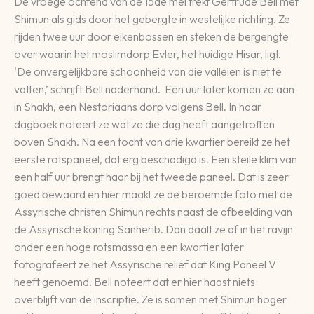
De vroege ochtend van de 15de mei trekt Gertrude Bell met
Shimun als gids door het gebergte in westelijke richting. Ze
rijden twee uur door eikenbossen en steken de bergengte
over waarin het moslimdorp Evler, het huidige Hisar, ligt.
‘De onvergelijkbare schoonheid van die valleien is niet te
vatten,’ schrijft Bell naderhand. Een uur later komen ze aan
in Shakh, een Nestoriaans dorp volgens Bell. In haar
dagboek noteert ze wat ze die dag heeft aangetroffen
boven Shakh. Na een tocht van drie kwartier bereikt ze het
eerste rotspaneel, dat erg beschadigd is. Een steile klim van
een half uur brengt haar bij het tweede paneel. Dat is zeer
goed bewaard en hier maakt ze de beroemde foto met de
Assyrische christen Shimun rechts naast de afbeelding van
de Assyrische koning Sanherib. Dan daalt ze af in het ravijn
onder een hoge rotsmassa en een kwartier later
fotografeert ze het Assyrische reliëf dat King Paneel V
heeft genoemd. Bell noteert dat er hier haast niets
overblijft van de inscriptie. Ze is samen met Shimun hoger