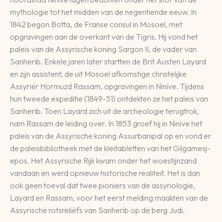
mythologie tot het midden van de negentiende eeuw. In
1842 begon Botta, de Franse consul in Mosoel, met
opgravingen aan de overkant van de Tigris. Hij vond het
paleis van de Assyrische koning Sargon II, de vader van
Sanherib. Enkele jaren later startten de Brit Austen Layard
en zijn assistent, de uit Mosoel afkomstige christelijke
Assyriër Hormuzd Rassam, opgravingen in Ninive. Tijdens
hun tweede expeditie (1849-51) ontdekten ze het paleis van
Sanherib. Toen Layard zich uit de archeologie terugtrok,
nam Rassam de leiding over. In 1853 groef hij in Ninive het
paleis van de Assyrische koning Assurbanipal op en vond er
de paleisbibliotheek met de kleitabletten van het Gilgamesj-
epos. Het Assyrische Rijk kwam onder het woestijnzand
vandaan en werd opnieuw historische realiteit. Het is dan
ook geen toeval dat twee pioniers van de assyriologie,
Layard en Rassam, voor het eerst melding maakten van de
Assyrische rotsreliëfs van Sanherib op de berg Judi.