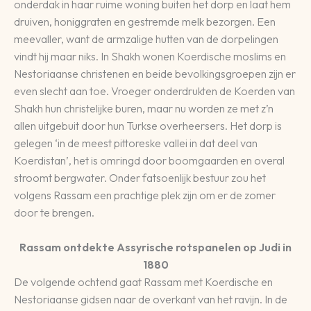
onderdak in haar ruime woning buiten het dorp en laat hem
druiven, honiggraten en gestremde melk bezorgen. Een
meevaller, want de armzalige hutten van de dorpelingen
vindt hij maar niks. In Shakh wonen Koerdische moslims en
Nestoriaanse christenen en beide bevolkingsgroepen zijn er
even slecht aan toe. Vroeger onderdrukten de Koerden van
Shakh hun christelijke buren, maar nu worden ze met z’n
allen uitgebuit door hun Turkse overheersers. Het dorp is
gelegen ‘in de meest pittoreske vallei in dat deel van
Koerdistan’, het is omringd door boomgaarden en overal
stroomt bergwater. Onder fatsoenlijk bestuur zou het
volgens Rassam een prachtige plek zijn om er de zomer
door te brengen.
Rassam ontdekte Assyrische rotspanelen op Judi in
1880
De volgende ochtend gaat Rassam met Koerdische en
Nestoriaanse gidsen naar de overkant van het ravijn. In de