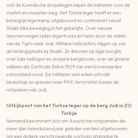
ook de Koerdische dorpelingen liepen de militairen voor de
voeten en moesten weg. Het Turkse leger heeft er een
belangrijk legerkamp uitgebouwd en controleert vanuit
Shakh elke beweging in het gebergte. Over nieuwe
aanvoerwegen rijden legertrucks en tanks door de vlakte
van de Tigris naar Judi. Militaire helikopters stijgen op van
de landingsplaats bij Shakh. Ze dreunen op lage hoogte
over kale hellingen en donkere bergkloven, over de groene
valleien die Gertrude Bell in 1909 van een bovenaardse
schoonheid vond. De militairen zien enkel ontvolkt
landschap en speuren naar PKK-terroristen tussen de
rotspieken van Judi.
Uitkijkpost van het Turkse leger op de berg Judi in ZO
Turkije
Niemand bekommert zich om Assyrische rotspanelen die
meer dan tweeduizend jaar geleden werden uitgehouwen
om een andere verschroeiende oorlogscampagne te