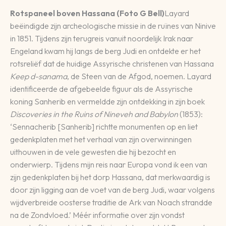
Rotspaneel boven Hassana (Foto G Bell)
Layard
beëindigde zijn archeologische missie in de ruïnes van Ninive
in 1851. Tijdens zijn terugreis vanuit noordelijk Irak naar
Engeland kwam hij langs de berg Judi en ontdekte er het
rotsreliëf dat de huidige Assyrische christenen van Hassana
Keep d-sanama
, de Steen van de Afgod, noemen. Layard
identificeerde de afgebeelde figuur als de Assyrische
koning Sanherib en vermeldde zijn ontdekking in zijn boek
Discoveries in the Ruins of Nineveh and Babylon
(1853):
‘Sennacherib [Sanherib] richtte monumenten op en liet
gedenkplaten met het verhaal van zijn overwinningen
uithouwen in de vele gewesten die hij bezocht en
onderwierp. Tijdens mijn reis naar Europa vond ik een van
zijn gedenkplaten bij het dorp Hassana, dat merkwaardig is
door zijn ligging aan de voet van de berg Judi, waar volgens
wijdverbreide oosterse traditie de Ark van Noach strandde
na de Zondvloed.’ Méér informatie over zijn vondst