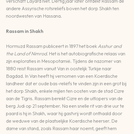
verschaft Layard niet. Dertig jaar later ontdekt Rassam de
andere Assyrische rotsreliëfs boven het dorp Shakh ten
noordwesten van Hassana.
Rassam in Shakh
Hormuzd Rassam publiceert in 1897 het boek
Asshur and
the Land of Nimrod
. Het is het autobiografische relaas van
zijn exploraties in Mesopotamië. Tijdens de nazomer van
1880 reist Rassam vanuit Van in oostelijk Turkije naar
Bagdad. In Van heeft hij vernomen van een Koerdische
landheer dat er oude bas-reliëfs te vinden zijn in een grot bij
het dorp Shakh, enkele mijlen ten oosten van de stad Cizre
aan de Tigris. Rassam bereikt Cizre en de uitlopers van de
berg Judi op 21 september. Na een snelle rit van drie uur te
paard is hij in Shakh, waar hij gastvrij wordt onthaald door
de weduwe van de plaatselijke Koerdische heerser. De
dame van stand, zoals Rassam haar noemt, geeft hem