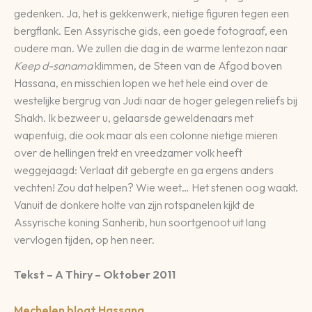
gedenken. Ja, het is gekkenwerk, nietige figuren tegen een
bergflank. Een Assyrische gids, een goede fotograaf, een
oudere man. We zullen die dag in de warme lentezon naar
Keep d-sanama
klimmen, de Steen van de Afgod boven
Hassana, en misschien lopen we het hele eind over de
westelijke bergrug van Judi naar de hoger gelegen reliëfs bij
Shakh. Ik bezweer u, gelaarsde geweldenaars met
wapentuig, die ook maar als een colonne nietige mieren
over de hellingen trekt en vreedzamer volk heeft
weggejaagd: Verlaat dit gebergte en ga ergens anders
vechten! Zou dat helpen? Wie weet… Het stenen oog waakt.
Vanuit de donkere holte van zijn rotspanelen kijkt de
Assyrische koning Sanherib, hun soortgenoot uit lang
vervlogen tijden, op hen neer.
Tekst – A Thiry – Oktober 2011
Mechelen blogt Hassana