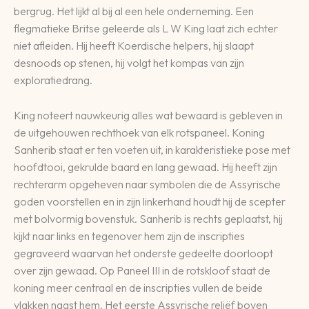
bergrug. Het lijkt al bij al een hele onderneming. Een
flegmatieke Britse geleerde als L W King laat zich echter
niet afleiden. Hij heeft Koerdische helpers, hij slaapt
desnoods op stenen, hij volgt het kompas van zijn
exploratiedrang.
King noteert nauwkeurig alles wat bewaard is gebleven in
de uitgehouwen rechthoek van elk rotspaneel. Koning
Sanherib staat er ten voeten uit, in karakteristieke pose met
hoofdtooi, gekrulde baard en lang gewaad. Hij heeft zijn
rechterarm opgeheven naar symbolen die de Assyrische
goden voorstellen en in zijn linkerhand houdt hij de scepter
met bolvormig bovenstuk. Sanherib is rechts geplaatst, hij
kijkt naar links en tegenover hem zijn de inscripties
gegraveerd waarvan het onderste gedeelte doorloopt
over zijn gewaad. Op Paneel III in de rotskloof staat de
koning meer centraal en de inscripties vullen de beide
vlakken naast hem. Het eerste Assyrische reliëf boven