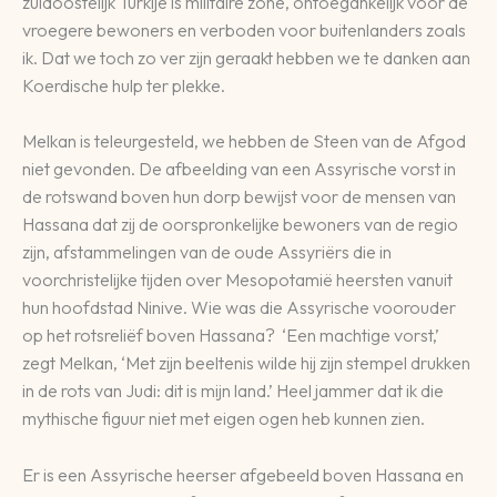
zuidoostelijk Turkije is militaire zone, ontoegankelijk voor de
vroegere bewoners en verboden voor buitenlanders zoals
ik. Dat we toch zo ver zijn geraakt hebben we te danken aan
Koerdische hulp ter plekke.
Melkan is teleurgesteld, we hebben de Steen van de Afgod
niet gevonden. De afbeelding van een Assyrische vorst in
de rotswand boven hun dorp bewijst voor de mensen van
Hassana dat zij de oorspronkelijke bewoners van de regio
zijn, afstammelingen van de oude Assyriërs die in
voorchristelijke tijden over Mesopotamië heersten vanuit
hun hoofdstad Ninive. Wie was die Assyrische voorouder
op het rotsreliëf boven Hassana? ‘Een machtige vorst,’
zegt Melkan, ‘Met zijn beeltenis wilde hij zijn stempel drukken
in de rots van Judi: dit is mijn land.’ Heel jammer dat ik die
mythische figuur niet met eigen ogen heb kunnen zien.
Er is een Assyrische heerser afgebeeld boven Hassana en