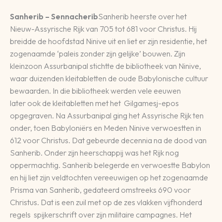
Sanherib – Sennacherib
Sanherib heerste over het
Nieuw-Assyrische Rijk van 705 tot 681 voor Christus. Hij
breidde de hoofdstad Ninive uit en liet er zijn residentie, het
zogenaamde ‘paleis zonder zijn gelijke’ bouwen. Zijn
kleinzoon Assurbanipal stichtte de bibliotheek van Ninive,
waar duizenden kleitabletten de oude Babylonische cultuur
bewaarden. In die bibliotheek werden vele eeuwen
later ook de kleitabletten met het Gilgamesj-epos
opgegraven. Na Assurbanipal ging het Assyrische Rijk ten
onder, toen Babyloniërs en Meden Ninive verwoestten in
612 voor Christus. Dat gebeurde decennia na de dood van
Sanherib. Onder zijn heerschappij was het Rijk nog
oppermachtig. Sanherib belegerde en verwoestte Babylon
en hij liet zijn veldtochten vereeuwigen op het zogenaamde
Prisma van Sanherib, gedateerd omstreeks 690 voor
Christus. Dat is een zuil met op de zes vlakken vijfhonderd
regels spijkerschrift over zijn militaire campagnes. Het