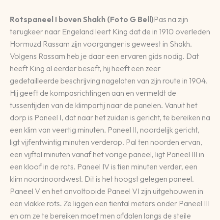
Rotspaneel I boven Shakh (Foto G Bell)
Pas na zijn
terugkeer naar Engeland leert King dat de in 1910 overleden
Hormuzd Rassam zijn voorganger is geweest in Shakh.
Volgens Rassam heb je daar een ervaren gids nodig. Dat
heeft King al eerder beseft, hij heeft een zeer
gedetailleerde beschrijving nagelaten van zijn route in 1904.
Hij geeft de kompasrichtingen aan en vermeldt de
tussentijden van de klimpartij naar de panelen. Vanuit het
dorp is Paneel I, dat naar het zuiden is gericht, te bereiken na
een klim van veertig minuten. Paneel II, noordelijk gericht,
ligt vijfentwintig minuten verderop. Pal ten noorden ervan,
een vijftal minuten vanaf het vorige paneel, ligt Paneel III in
een kloof in de rots. Paneel IV is tien minuten verder, een
klim noordnoordwest. Dit is het hoogst gelegen paneel.
Paneel V en het onvoltooide Paneel VI zijn uitgehouwen in
een vlakke rots. Ze liggen een tiental meters onder Paneel III
en om ze te bereiken moet men afdalen langs de steile