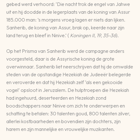
gebed werd verhoord: ‘Die nacht trok de engel van Jahwe
uit en hij doodde in de legerplaats van de koning van Assur
185.000 man: ’s morgens vroeg lagen er niets dan lijken.
Sanherib, de koning van Assur, brak op, keerde naar zijn
land terug en bleef in Ninive.’ (
Koningen II, 19, 35-36
).
Op het Prisma van Sanherib werd de campagne anders
voorgesteld, daar is de Assyrische koning de grote
overwinnaar. Sanherib liet neerschrijven dat hij de omwalde
steden van de opstandige Hezekiah de Judeeër belegerde
en veroverde en dat hij Hezekiah zelf ‘als een gekooide
vogel’ opsloot in Jeruzalem. De hulptroepen die Hezekiah
had ingehuurd, deserteerden en Hezekiah zond
boodschappers naar Ninive om zich te onderwerpen en
schatting te betalen: 30 talenten goud, 800 talenten zilver,
allerlei kostbaarheden en bovendien zijn dochters, zijn
harem en zijn mannelijke en vrouwelijke muzikanten.