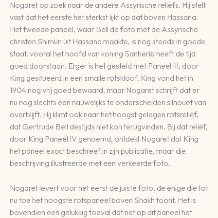
Nogaret op zoek naar de andere Assyrische reliëfs. Hij stelt
vast dat het eerste het sterkst lijkt op dat boven Hassana.
Het tweede paneel, waar Bell de foto met de Assyrische
christen Shimun uit Hassana maakte, is nog steeds in goede
staat, vooral het hoofd van koning Sanherib heeft de tijd
goed doorstaan. Erger is het gesteld met Paneel III, door
King gesitueerd in een smalle rotskloof. King vond het in
1904 nog vrij goed bewaard, maar Nogaret schrijft dat er
nu nog slechts een nauwelijks te onderscheiden silhouet van
overblijft. Hij klimt ook naar het hoogst gelegen rotsreliëf,
dat Gertrude Bell destijds niet kon terugvinden. Bij dat reliëf,
door King Paneel IV genoemd, ontdekt Nogaret dat King
het paneel exact beschreef in zijn publicatie, maar die
beschrijving illustreerde met een verkeerde foto.
Nogaret levert voor het eerst de juiste foto, de enige die tot
nu toe het hoogste rotspaneel boven Shakh toont. Het is
bovendien een gelukkig toeval dat net op dit paneel het