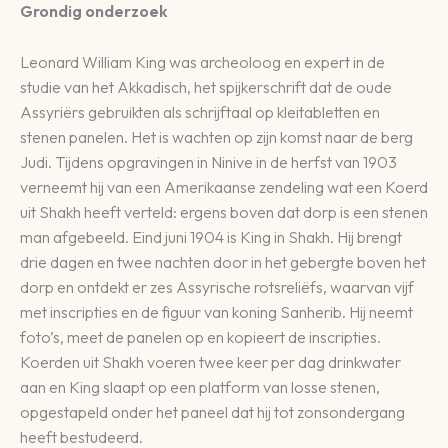
Grondig onderzoek
Leonard William King was archeoloog en expert in de
studie van het Akkadisch, het spijkerschrift dat de oude
Assyriërs gebruikten als schrijftaal op kleitabletten en
stenen panelen. Het is wachten op zijn komst naar de berg
Judi. Tijdens opgravingen in Ninive in de herfst van 1903
verneemt hij van een Amerikaanse zendeling wat een Koerd
uit Shakh heeft verteld: ergens boven dat dorp is een stenen
man afgebeeld. Eind juni 1904 is King in Shakh. Hij brengt
drie dagen en twee nachten door in het gebergte boven het
dorp en ontdekt er zes Assyrische rotsreliëfs, waarvan vijf
met inscripties en de figuur van koning Sanherib. Hij neemt
foto’s, meet de panelen op en kopieert de inscripties.
Koerden uit Shakh voeren twee keer per dag drinkwater
aan en King slaapt op een platform van losse stenen,
opgestapeld onder het paneel dat hij tot zonsondergang
heeft bestudeerd.