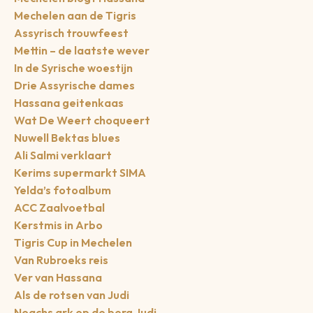
Mechelen aan de Tigris
Assyrisch trouwfeest
Mettin – de laatste wever
In de Syrische woestijn
Drie Assyrische dames
Hassana geitenkaas
Wat De Weert choqueert
Nuwell Bektas blues
Ali Salmi verklaart
Kerims supermarkt SIMA
Yelda’s fotoalbum
ACC Zaalvoetbal
Kerstmis in Arbo
Tigris Cup in Mechelen
Van Rubroeks reis
Ver van Hassana
Als de rotsen van Judi
Noachs ark op de berg Judi