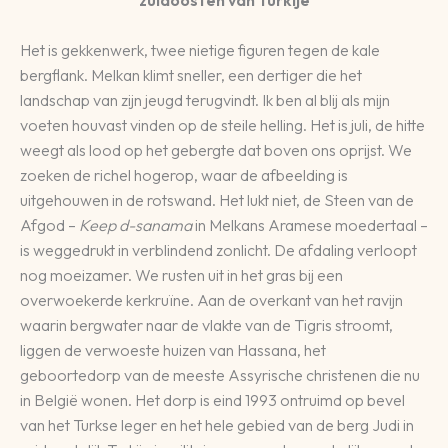
Het is gekkenwerk, twee nietige figuren tegen de kale
bergflank. Melkan klimt sneller, een dertiger die het
landschap van zijn jeugd terugvindt. Ik ben al blij als mijn
voeten houvast vinden op de steile helling. Het is juli, de hitte
weegt als lood op het gebergte dat boven ons oprijst. We
zoeken de richel hogerop, waar de afbeelding is
uitgehouwen in de rotswand. Het lukt niet, de Steen van de
Afgod –
Keep d-sanama
in Melkans Aramese moedertaal –
is weggedrukt in verblindend zonlicht. De afdaling verloopt
nog moeizamer. We rusten uit in het gras bij een
overwoekerde kerkruïne. Aan de overkant van het ravijn
waarin bergwater naar de vlakte van de Tigris stroomt,
liggen de verwoeste huizen van Hassana, het
geboortedorp van de meeste Assyrische christenen die nu
in België wonen. Het dorp is eind 1993 ontruimd op bevel
van het Turkse leger en het hele gebied van de berg Judi in