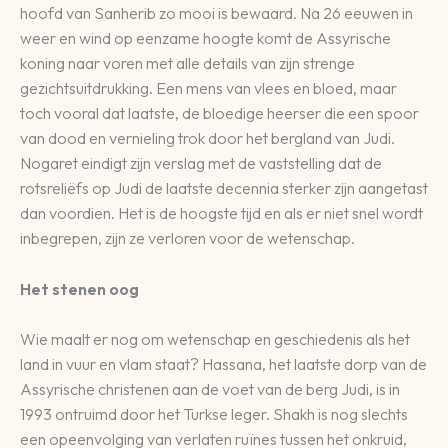
hoofd van Sanherib zo mooi is bewaard. Na 26 eeuwen in
weer en wind op eenzame hoogte komt de Assyrische
koning naar voren met alle details van zijn strenge
gezichtsuitdrukking. Een mens van vlees en bloed, maar
toch vooral dat laatste, de bloedige heerser die een spoor
van dood en vernieling trok door het bergland van Judi.
Nogaret eindigt zijn verslag met de vaststelling dat de
rotsreliëfs op Judi de laatste decennia sterker zijn aangetast
dan voordien. Het is de hoogste tijd en als er niet snel wordt
inbegrepen, zijn ze verloren voor de wetenschap.
Het stenen oog
Wie maalt er nog om wetenschap en geschiedenis als het
land in vuur en vlam staat? Hassana, het laatste dorp van de
Assyrische christenen aan de voet van de berg Judi, is in
1993 ontruimd door het Turkse leger. Shakh is nog slechts
een opeenvolging van verlaten ruïnes tussen het onkruid,