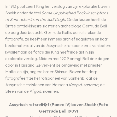
In 1913 publiceert King het verslag van zijn exploratie boven
Shakh onder de titel
Some Unpublished Rock-Inscriptions
of Sennacherib on the Judi Dagh
. Ondertussen heeft de
Britse ontdekkingsreizigster en archeologe Gertrude Bell
de berg Judi bezocht. Gertrude Bell is een uitstekende
fotografe, ze heeft een immens archief nagelaten en haar
beeldmateriaal van de Assyrische rotspanelen is van betere
kwaliteit dan de foto’s die King heeft ingelast in zijn
exploratieverslag. Midden mei 1909 brengt Bell drie dagen
door in Hassana. Ze verkent de omgeving met priester
Mattai en zijn jongere broer Shimun. Boven het dorp
fotografeert ze het rotspaneel van Sanherib, dat de
Assyrische christenen van Hassana
Keep d-sanama
, de
Steen van de Afgod, noemen.
Assyrisch rotsreli�f (Paneel V) boven Shakh (Foto
Gertrude Bell 1909)