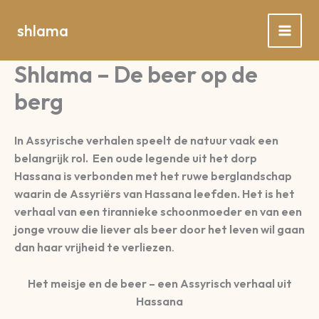
Spring
naar
shlama
de
inhoud
Shlama – De beer op de
berg
In Assyrische verhalen speelt de natuur vaak een
belangrijk rol. Een oude legende uit het dorp
Hassana is verbonden met het ruwe berglandschap
waarin de Assyriërs van Hassana leefden. Het is het
verhaal van een tirannieke schoonmoeder en van een
jonge vrouw die liever als beer door het leven wil gaan
dan haar vrijheid te verliezen
.
Het meisje en de beer – een Assyrisch verhaal uit
Hassana