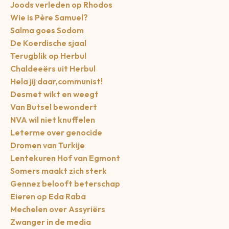
Joods verleden op Rhodos
Wie is Père Samuel?
Salma goes Sodom
De Koerdische sjaal
Terugblik op Herbul
Chaldeeërs uit Herbul
Hela jij daar,communist!
Desmet wikt en weegt
Van Butsel bewondert
NVA wil niet knuffelen
Leterme over genocide
Dromen van Turkije
Lentekuren Hof van Egmont
Somers maakt zich sterk
Gennez belooft beterschap
Eieren op Eda Raba
Mechelen over Assyriërs
Zwanger in de media