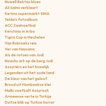
Nuwell Bektas blues
Ali Salmi verklaart
Kerims supermarkt SIMA
Yelda’s fotoalbum
ACC Zaalvoetbal
Kerstmis in Arbo
Tigris Cup in Mechelen
Van Rubroeks reis
Ver van Hassana
Als de rotsen van Judi
Noachs ark op de berg Judi
Assyriërs en het huwelijk
Legenden uit het oude land
De kleur van het geloof
Brood uit Hombeekse klei
Malki voetbalt Assyrisch
Armeense verte in Turkije
Duitse blik op Turkse horror