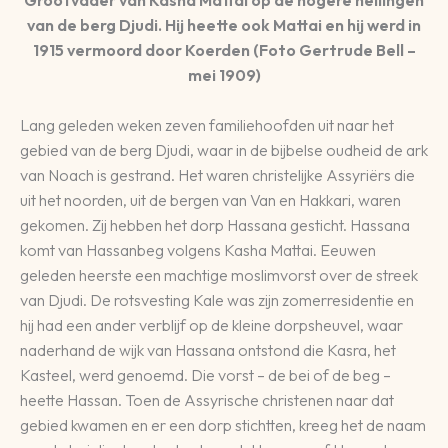
van de berg Djudi. Hij heette ook Mattai en hij werd in
1915 vermoord door Koerden (Foto Gertrude Bell –
mei 1909)
Lang geleden weken zeven familiehoofden uit naar het
gebied van de berg Djudi, waar in de bijbelse oudheid de ark
van Noach is gestrand. Het waren christelijke Assyriërs die
uit het noorden, uit de bergen van Van en Hakkari, waren
gekomen. Zij hebben het dorp Hassana gesticht. Hassana
komt van Hassanbeg volgens Kasha Mattai. Eeuwen
geleden heerste een machtige moslimvorst over de streek
van Djudi. De rotsvesting Kale was zijn zomerresidentie en
hij had een ander verblijf op de kleine dorpsheuvel, waar
naderhand de wijk van Hassana ontstond die Kasra, het
Kasteel, werd genoemd. Die vorst – de bei of de beg –
heette Hassan. Toen de Assyrische christenen naar dat
gebied kwamen en er een dorp stichtten, kreeg het de naam