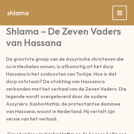
Spring
naar
shlama
de
inhoud
Shlama – De Zeven Vaders
van Hassana
De grootste groep van de Assyrische christenen die
nu in Mechelen wonen, is afkomstig uit het dorp
Hassana in het zuidoosten van Turkije. Hoe is dat
dorp ontstaan? De stichting van Hassana is
verbonden met het verhaal van de Zeven Vaders. Die
legende wordt overgeleverd door de oudere
Assyriërs. Kasha Mattai, de protestantse dominee
van Hassana, woont in Nederland. Hij vertelt zijn
versie van het verhaal.
Grootvader van Kasha Mattai op de hogere hellingen