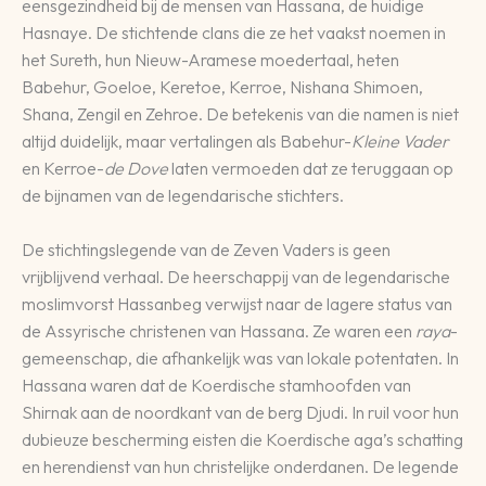
eensgezindheid bij de mensen van Hassana, de huidige
Hasnaye. De stichtende clans die ze het vaakst noemen in
het Sureth, hun Nieuw-Aramese moedertaal, heten
Babehur, Goeloe, Keretoe, Kerroe, Nishana Shimoen,
Shana, Zengil en Zehroe. De betekenis van die namen is niet
altijd duidelijk, maar vertalingen als Babehur-
Kleine Vader
en Kerroe-
de Dove
laten vermoeden dat ze teruggaan op
de bijnamen van de legendarische stichters.
De stichtingslegende van de Zeven Vaders is geen
vrijblijvend verhaal. De heerschappij van de legendarische
moslimvorst Hassanbeg verwijst naar de lagere status van
de Assyrische christenen van Hassana. Ze waren een
raya
-
gemeenschap, die afhankelijk was van lokale potentaten. In
Hassana waren dat de Koerdische stamhoofden van
Shirnak aan de noordkant van de berg Djudi. In ruil voor hun
dubieuze bescherming eisten die Koerdische aga’s schatting
en herendienst van hun christelijke onderdanen. De legende