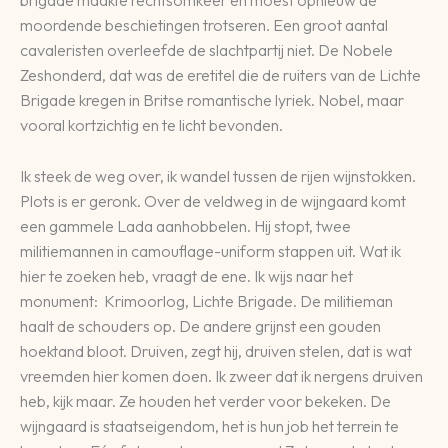
brigade maakte rechtsomkeer en moest opnieuw de
moordende beschietingen trotseren. Een groot aantal
cavaleristen overleefde de slachtpartij niet. De Nobele
Zeshonderd, dat was de eretitel die de ruiters van de Lichte
Brigade kregen in Britse romantische lyriek. Nobel, maar
vooral kortzichtig en te licht bevonden.
Ik steek de weg over, ik wandel tussen de rijen wijnstokken.
Plots is er geronk. Over de veldweg in de wijngaard komt
een gammele Lada aanhobbelen. Hij stopt, twee
militiemannen in camouflage-uniform stappen uit. Wat ik
hier te zoeken heb, vraagt de ene. Ik wijs naar het
monument: Krimoorlog, Lichte Brigade. De militieman
haalt de schouders op. De andere grijnst een gouden
hoektand bloot. Druiven, zegt hij, druiven stelen, dat is wat
vreemden hier komen doen. Ik zweer dat ik nergens druiven
heb, kijk maar. Ze houden het verder voor bekeken. De
wijngaard is staatseigendom, het is hun job het terrein te