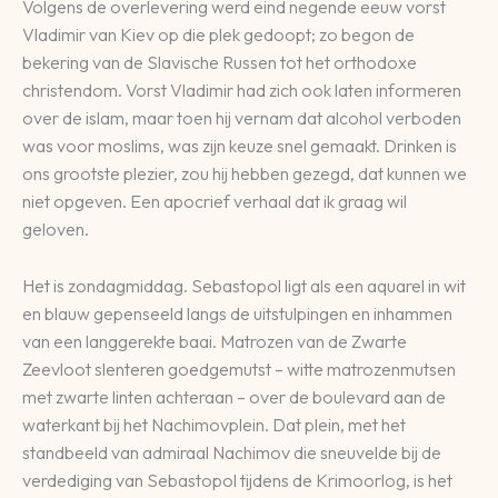
Volgens de overlevering werd eind negende eeuw vorst
Vladimir van Kiev op die plek gedoopt; zo begon de
bekering van de Slavische Russen tot het orthodoxe
christendom. Vorst Vladimir had zich ook laten informeren
over de islam, maar toen hij vernam dat alcohol verboden
was voor moslims, was zijn keuze snel gemaakt. Drinken is
ons grootste plezier, zou hij hebben gezegd, dat kunnen we
niet opgeven. Een apocrief verhaal dat ik graag wil
geloven.
Het is zondagmiddag. Sebastopol ligt als een aquarel in wit
en blauw gepenseeld langs de uitstulpingen en inhammen
van een langgerekte baai. Matrozen van de Zwarte
Zeevloot slenteren goedgemutst – witte matrozenmutsen
met zwarte linten achteraan – over de boulevard aan de
waterkant bij het Nachimovplein. Dat plein, met het
standbeeld van admiraal Nachimov die sneuvelde bij de
verdediging van Sebastopol tijdens de Krimoorlog, is het