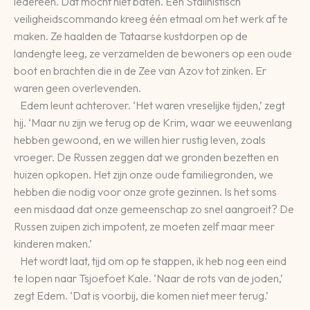
iedereen. Dat mocht niet baten. Een Stalinistisch
veiligheidscommando kreeg één etmaal om het werk af te
maken. Ze haalden de Tataarse kustdorpen op de
landengte leeg, ze verzamelden de bewoners op een oude
boot en brachten die in de Zee van Azov tot zinken. Er
waren geen overlevenden.
Edem leunt achterover. ‘Het waren vreselijke tijden,’ zegt
hij. ‘Maar nu zijn we terug op de Krim, waar we eeuwenlang
hebben gewoond, en we willen hier rustig leven, zoals
vroeger. De Russen zeggen dat we gronden bezetten en
huizen opkopen. Het zijn onze oude familiegronden, we
hebben die nodig voor onze grote gezinnen. Is het soms
een misdaad dat onze gemeenschap zo snel aangroeit? De
Russen zuipen zich impotent, ze moeten zelf maar meer
kinderen maken.’
Het wordt laat, tijd om op te stappen, ik heb nog een eind
te lopen naar Tsjoefoet Kale. ‘Naar de rots van de joden,’
zegt Edem. ‘Dat is voorbij, die komen niet meer terug.’