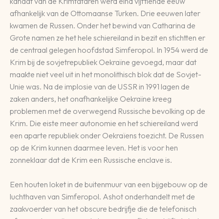
kanaat van de Krimtataren werd eind vijftiende eeuw
afhankelijk van de Ottomaanse Turken. Drie eeuwen later
kwamen de Russen. Onder het bewind van Catharina de
Grote namen ze het hele schiereiland in bezit en stichtten er
de centraal gelegen hoofdstad Simferopol. In 1954 werd de
Krim bij de sovjetrepubliek Oekraïne gevoegd, maar dat
maakte niet veel uit in het monolithisch blok dat de Sovjet-
Unie was. Na de implosie van de USSR in 1991 lagen de
zaken anders, het onafhankelijke Oekraïne kreeg
problemen met de overwegend Russische bevolking op de
Krim. Die eiste meer autonomie en het schiereiland werd
een aparte republiek onder Oekraïens toezicht. De Russen
op de Krim kunnen daarmee leven. Het is voor hen
zonneklaar dat de Krim een Russische enclave is.
Een houten loket in de buitenmuur van een bijgebouw op de
luchthaven van Simferopol. Ashot onderhandelt met de
zaakvoerder van het obscure bedrijfje die de telefonisch