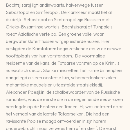
Bachtsjisaraj ligt landinwaarts, halverwege tussen
Sebastopol en Simferopol. De klankkleur maakt het al
duidelijk: Sebastopol en Simferopol zijn Russisch met
Grieks-Byzantijnse wortels; Bachtsjisaraj of Tuinpaleis
roept Aziatische verte op. Een groene vallei waar
bergwater klatert tussen witgepleisterde huizen. Hier
vestigden de Krimtataren begin zestiende eeuw de nieuwe
hoofdplaats van hun vorstendom. De voormalige
residentie van de kans, de Tataarse vorsten op de Krim, is
nu exotisch decor. Slanke minaretten, het ruime binnenplein
aangelegd als een oosterse tuin, schemerdonkere zalen
met antieke meubels en uitgestalde staatsiekledij.
Alexander Poesjkin, de schatbewaarder van de Russische
romantiek, was de eerste die in de negentiende eeuw rozen
neerlegde op de Fontein der Tranen. Hij was ontroerd door
het verhaal van de laatste Tataarse kan. Die had een
ravissante Poolse maagd ontvoerd en in zijn harem
ondergebracht, maar ze wees hem af en stierf. De vorst