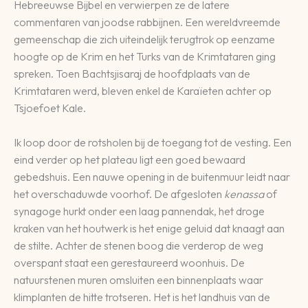
Hebreeuwse Bijbel en verwierpen ze de latere
commentaren van joodse rabbijnen. Een wereldvreemde
gemeenschap die zich uiteindelijk terugtrok op eenzame
hoogte op de Krim en het Turks van de Krimtataren ging
spreken. Toen Bachtsjisaraj de hoofdplaats van de
Krimtataren werd, bleven enkel de Karaïeten achter op
Tsjoefoet Kale.
Ik loop door de rotsholen bij de toegang tot de vesting. Een
eind verder op het plateau ligt een goed bewaard
gebedshuis. Een nauwe opening in de buitenmuur leidt naar
het overschaduwde voorhof. De afgesloten
kenassa
of
synagoge hurkt onder een laag pannendak, het droge
kraken van het houtwerk is het enige geluid dat knaagt aan
de stilte. Achter de stenen boog die verderop de weg
overspant staat een gerestaureerd woonhuis. De
natuurstenen muren omsluiten een binnenplaats waar
klimplanten de hitte trotseren. Het is het landhuis van de