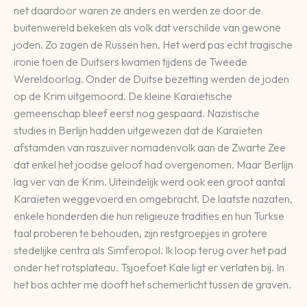
net daardoor waren ze anders en werden ze door de
buitenwereld bekeken als volk dat verschilde van gewone
joden. Zo zagen de Russen hen. Het werd pas echt tragische
ironie toen de Duitsers kwamen tijdens de Tweede
Wereldoorlog. Onder de Duitse bezetting werden de joden
op de Krim uitgemoord. De kleine Karaïetische
gemeenschap bleef eerst nog gespaard. Nazistische
studies in Berlijn hadden uitgewezen dat de Karaïeten
afstamden van raszuiver nomadenvolk aan de Zwarte Zee
dat enkel het joodse geloof had overgenomen. Maar Berlijn
lag ver van de Krim. Uiteindelijk werd ook een groot aantal
Karaïeten weggevoerd en omgebracht. De laatste nazaten,
enkele honderden die hun religieuze tradities en hun Turkse
taal proberen te behouden, zijn restgroepjes in grotere
stedelijke centra als Simferopol. Ik loop terug over het pad
onder het rotsplateau. Tsjoefoet Kale ligt er verlaten bij. In
het bos achter me dooft het schemerlicht tussen de graven.