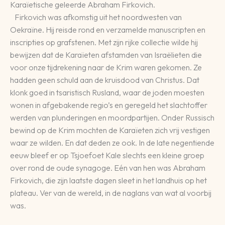
Karaïetische geleerde Abraham Firkovich.
Firkovich was afkomstig uit het noordwesten van
Oekraïne. Hij reisde rond en verzamelde manuscripten en
inscripties op grafstenen. Met zijn rijke collectie wilde hij
bewijzen dat de Karaïeten afstamden van Israëlieten die
voor onze tijdrekening naar de Krim waren gekomen. Ze
hadden geen schuld aan de kruisdood van Christus. Dat
klonk goed in tsaristisch Rusland, waar de joden moesten
wonen in afgebakende regio’s en geregeld het slachtoffer
werden van plunderingen en moordpartijen. Onder Russisch
bewind op de Krim mochten de Karaïeten zich vrij vestigen
waar ze wilden. En dat deden ze ook. In de late negentiende
eeuw bleef er op Tsjoefoet Kale slechts een kleine groep
over rond de oude synagoge. Eén van hen was Abraham
Firkovich, die zijn laatste dagen sleet in het landhuis op het
plateau. Ver van de wereld, in de naglans van wat al voorbij
was.