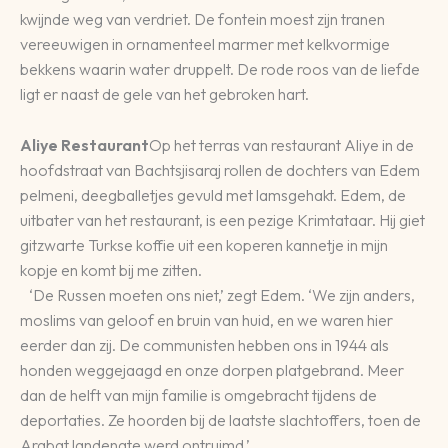
kwijnde weg van verdriet. De fontein moest zijn tranen
vereeuwigen in ornamenteel marmer met kelkvormige
bekkens waarin water druppelt. De rode roos van de liefde
ligt er naast de gele van het gebroken hart.
Aliye Restaurant
Op het terras van restaurant Aliye in de
hoofdstraat van Bachtsjisaraj rollen de dochters van Edem
pelmeni, deegballetjes gevuld met lamsgehakt. Edem, de
uitbater van het restaurant, is een pezige Krimtataar. Hij giet
gitzwarte Turkse koffie uit een koperen kannetje in mijn
kopje en komt bij me zitten.
‘De Russen moeten ons niet,’ zegt Edem. ‘We zijn anders,
moslims van geloof en bruin van huid, en we waren hier
eerder dan zij. De communisten hebben ons in 1944 als
honden weggejaagd en onze dorpen platgebrand. Meer
dan de helft van mijn familie is omgebracht tijdens de
deportaties. Ze hoorden bij de laatste slachtoffers, toen de
Arabat landengte werd ontruimd.’