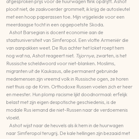
afgesproken prijs voor de huurwagen flink opdrijft. Ashot
plooit niet, de zaakvoerder grommelt, ik krijg de autosleutel
met een hoop paperassen toe. Mijn vrijgeleide voor een
meerdaagse tocht in een opgepoetste Skoda.
Ashot Barsegian is docent economie aan de
staatsuniversiteit van Simferopol. Een vlotte Armeniër die
van aanpakken weet. De Rus achter het loket roept hem
nog wat na, Ashot reageert niet.
Tsjornye
, zwarten, is het
Russische scheldwoord voor niet-blanken. Moslims,
migranten uit de Kaukasus, alle permanent gebruinde
medemensen zijn vreemd volk in Russische ogen, ze horen
niet thuis op de Krim. Orthodoxe Russen voelen zich er heer
en meester. Hun plomp racisme lijkt doodnormaal: erfelijk
belast met zijn eigen despotische geschiedenis, is de
modale Rus iemand die niet-Russen naar de verdoemenis
vloekt.
Ashot wijst naar de heuvels als ik hem in de huurwagen
naar Simferopol terugrij. De kale hellingen zijn bezaaid met