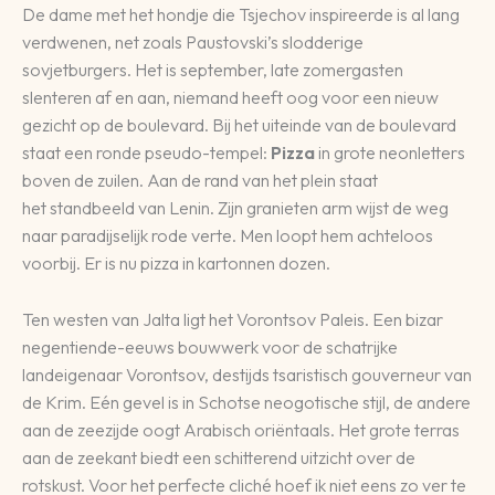
De dame met het hondje die Tsjechov inspireerde is al lang
verdwenen, net zoals Paustovski’s slodderige
sovjetburgers. Het is september, late zomergasten
slenteren af en aan, niemand heeft oog voor een nieuw
gezicht op de boulevard. Bij het uiteinde van de boulevard
staat een ronde pseudo-tempel:
Pizza
in grote neonletters
boven de zuilen. Aan de rand van het plein staat
het standbeeld van Lenin. Zijn granieten arm wijst de weg
naar paradijselijk rode verte. Men loopt hem achteloos
voorbij. Er is nu pizza in kartonnen dozen.
Ten westen van Jalta ligt het Vorontsov Paleis. Een bizar
negentiende-eeuws bouwwerk voor de schatrijke
landeigenaar Vorontsov, destijds tsaristisch gouverneur van
de Krim. Eén gevel is in Schotse neogotische stijl, de andere
aan de zeezijde oogt Arabisch oriëntaals. Het grote terras
aan de zeekant biedt een schitterend uitzicht over de
rotskust. Voor het perfecte cliché hoef ik niet eens zo ver te