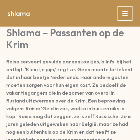
Spring
naar
shlama
de
inhoud
Shlama – Passanten op de
Krim
Raisa serveert gevulde pannenkoekjes, blini’s, bij het
ontbijt. ‘Kleintje pijn,’ zegt ze. Geen moeite betekent
dat in haar beetje Nederlands. Haar andere gasten
moeten zorgen voor hun eigen kost. Ze bedoelt de
vakantiegangers die in de zomer van overal in
Rusland uitzwermen over de Krim. Een beproeving
volgens Raisa: ‘Geld in zak, wodka in buik en niks in
kop.’ Raisa mag dat zeggen, ze is zelf Russische. Ze is
jaren geleden uitgeweken naar België, maar ze had
nog een buitenhuis op de Krim en dat heeft ze
ingericht als pension voor zomergasten in de