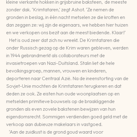
kleine vierkante hokken in grijsbruine baksteen, de meeste
zonder dak. ‘Krimtataren,’ zegt Ashot. ‘Ze nemen de
gronden in beslag, in één nacht metselen ze die krotten en
dan zeggen ze: wij zijn de eigenaars, we hebben hier huizen
en we verkopen ons bezit aan de meest biedende. Klaar!’
Het is oud zeer dat zich nu wreekt. De Krimtataren die
onder Russisch gezag op de Krim waren gebleven, werden
in 1944 gebrandmerkt als collaborateurs met de
invasietroepen van Nazi-Duitsland. Stalin liet de hele
bevolkingsgroep, mannen, vrouwen en kinderen,
deporteren naar Centraal Azië. Na de ineenstorting van de
Sovjet-Unie mochten de Krimtataren terugkeren en dat
deden ze ook. Ze eisten hun oude woonplaatsen op en
metselden primitieve bouwsels op de braakliggende
gronden als even zovele bakstenen bewijzen van hun
eigendomsrecht. Sommigen verdienden goed geld met de
verkoop aan dubieuze makelaars in vastgoed.
‘Aan de zuidkust is de grond goud waard voor