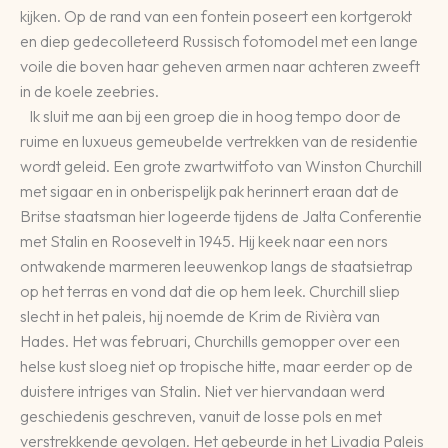
kijken. Op de rand van een fontein poseert een kortgerokt
en diep gedecolleteerd Russisch fotomodel met een lange
voile die boven haar geheven armen naar achteren zweeft
in de koele zeebries.
Ik sluit me aan bij een groep die in hoog tempo door de
ruime en luxueus gemeubelde vertrekken van de residentie
wordt geleid. Een grote zwartwitfoto van Winston Churchill
met sigaar en in onberispelijk pak herinnert eraan dat de
Britse staatsman hier logeerde tijdens de Jalta Conferentie
met Stalin en Roosevelt in 1945. Hij keek naar een nors
ontwakende marmeren leeuwenkop langs de staatsietrap
op het terras en vond dat die op hem leek. Churchill sliep
slecht in het paleis, hij noemde de Krim de Rivièra van
Hades. Het was februari, Churchills gemopper over een
helse kust sloeg niet op tropische hitte, maar eerder op de
duistere intriges van Stalin. Niet ver hiervandaan werd
geschiedenis geschreven, vanuit de losse pols en met
verstrekkende gevolgen. Het gebeurde in het Livadia Paleis