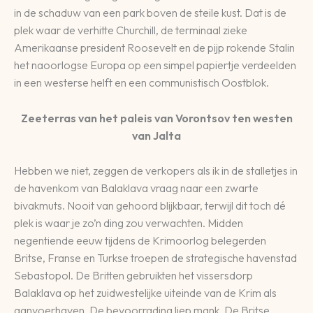
in de schaduw van een park boven de steile kust. Dat is de
plek waar de verhitte Churchill, de terminaal zieke
Amerikaanse president Roosevelt en de pijp rokende Stalin
het naoorlogse Europa op een simpel papiertje verdeelden
in een westerse helft en een communistisch Oostblok.
Zeeterras van het paleis van Vorontsov ten westen
van Jalta
Hebben we niet, zeggen de verkopers als ik in de stalletjes in
de havenkom van Balaklava vraag naar een zwarte
bivakmuts. Nooit van gehoord blijkbaar, terwijl dit toch dé
plek is waar je zo’n ding zou verwachten. Midden
negentiende eeuw tijdens de Krimoorlog belegerden
Britse, Franse en Turkse troepen de strategische havenstad
Sebastopol. De Britten gebruikten het vissersdorp
Balaklava op het zuidwestelijke uiteinde van de Krim als
aanvoerhaven. De bevoorrading liep mank. De Britse