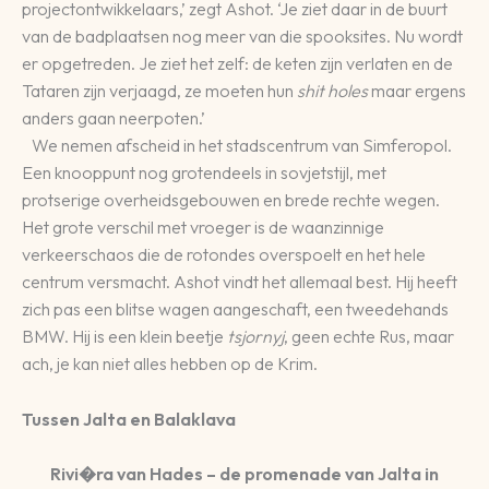
projectontwikkelaars,’ zegt Ashot. ‘Je ziet daar in de buurt
van de badplaatsen nog meer van die spooksites. Nu wordt
er opgetreden. Je ziet het zelf: de keten zijn verlaten en de
Tataren zijn verjaagd, ze moeten hun
shit holes
maar ergens
anders gaan neerpoten.’
We nemen afscheid in het stadscentrum van Simferopol.
Een knooppunt nog grotendeels in sovjetstijl, met
protserige overheidsgebouwen en brede rechte wegen.
Het grote verschil met vroeger is de waanzinnige
verkeerschaos die de rotondes overspoelt en het hele
centrum versmacht. Ashot vindt het allemaal best. Hij heeft
zich pas een blitse wagen aangeschaft, een tweedehands
BMW. Hij is een klein beetje
tsjornyj
, geen echte Rus, maar
ach, je kan niet alles hebben op de Krim.
Tussen Jalta en Balaklava
Rivi�ra van Hades – de promenade van Jalta in