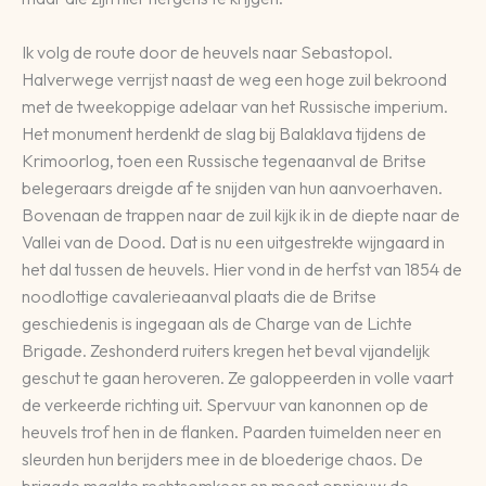
Ik volg de route door de heuvels naar Sebastopol.
Halverwege verrijst naast de weg een hoge zuil bekroond
met de tweekoppige adelaar van het Russische imperium.
Het monument herdenkt de slag bij Balaklava tijdens de
Krimoorlog, toen een Russische tegenaanval de Britse
belegeraars dreigde af te snijden van hun aanvoerhaven.
Bovenaan de trappen naar de zuil kijk ik in de diepte naar de
Vallei van de Dood. Dat is nu een uitgestrekte wijngaard in
het dal tussen de heuvels. Hier vond in de herfst van 1854 de
noodlottige cavalerieaanval plaats die de Britse
geschiedenis is ingegaan als de Charge van de Lichte
Brigade. Zeshonderd ruiters kregen het beval vijandelijk
geschut te gaan heroveren. Ze galoppeerden in volle vaart
de verkeerde richting uit. Spervuur van kanonnen op de
heuvels trof hen in de flanken. Paarden tuimelden neer en
sleurden hun berijders mee in de bloederige chaos. De