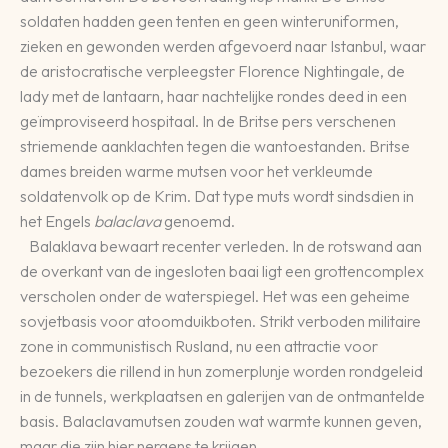
soldaten hadden geen tenten en geen winteruniformen,
zieken en gewonden werden afgevoerd naar Istanbul, waar
de aristocratische verpleegster Florence Nightingale, de
lady met de lantaarn, haar nachtelijke rondes deed in een
geïmproviseerd hospitaal. In de Britse pers verschenen
striemende aanklachten tegen die wantoestanden. Britse
dames breiden warme mutsen voor het verkleumde
soldatenvolk op de Krim. Dat type muts wordt sindsdien in
het Engels
balaclava
genoemd.
Balaklava bewaart recenter verleden. In de rotswand aan
de overkant van de ingesloten baai ligt een grottencomplex
verscholen onder de waterspiegel. Het was een geheime
sovjetbasis voor atoomduikboten. Strikt verboden militaire
zone in communistisch Rusland, nu een attractie voor
bezoekers die rillend in hun zomerplunje worden rondgeleid
in de tunnels, werkplaatsen en galerijen van de ontmantelde
basis. Balaclavamutsen zouden wat warmte kunnen geven,
maar die zijn hier nergens te krijgen.