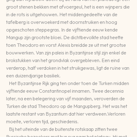
groot stenen bekken met afvoergeul, het is een wijnpers die
in de rots is uitgehouwen. Het middengedeelte van de
tafelberg is overwoekerd met doornstruiken en hoog
opgeschoten steppegras. In de vijftiende eeuw kende
Mangup zijn grootste bloei. De dichtbevolkte stad heette
toen Theodoro en vorst Alexis breidde ze uit met grootse
bouwwerken. Van zijn paleis in Byzantijnse stijl zijn enkel de
brokstukken van het grondvlak overgebleven. Een eind
verderop, half verdoken in het struikgewas, ligt de ruïne van
een duizendjarige basiliek.
Het Byzantijnse Rijk ging ten onder toen de Turken midden
vijftiende eeuw Constantinopel innamen. Twee decennia
later, na een belegering van vijf maanden, veroverden de
Turken de stad Theodoro op de Mangupberg. Het was het
laatste restant van Byzantium dat hier verdween.Verloren
moeite, verloren tijd, geschiedenis.
Bij het uiteinde van de buitenste rotskaap zitten twee
Russische bezoekers met hun rug naar het plateau. Hij met