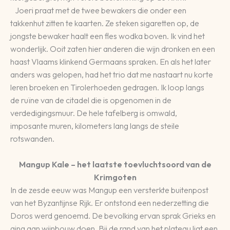
Joeri praat met de twee bewakers die onder een
takkenhut zitten te kaarten. Ze steken sigaretten op, de
jongste bewaker haalt een fles wodka boven. Ik vind het
wonderlijk. Ooit zaten hier anderen die wijn dronken en een
haast Vlaams klinkend Germaans spraken. En als het later
anders was gelopen, had het trio dat me nastaart nu korte
leren broeken en Tirolerhoeden gedragen. Ik loop langs
de ruïne van de citadel die is opgenomen in de
verdedigingsmuur. De hele tafelberg is omwald,
imposante muren, kilometers lang langs de steile
rotswanden.
Mangup Kale – het laatste toevluchtsoord van de
Krimgoten
In de zesde eeuw was Mangup een versterkte buitenpost
van het Byzantijnse Rijk. Er ontstond een nederzetting die
Doros werd genoemd. De bevolking ervan sprak Grieks en
ging aan wijnbouw doen. Bij de rand van het plateau ligt een