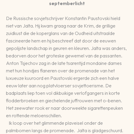
septemberlicht
De Russische sovjetschrijver Konstantin Paustovski hield
niet van Jalta. Hij kwam graag naar de Krim, de grillige
zuidkust die de koperglans van de Oudheid uitstraalde
fascineerde hem en hij beschreef dat door de eeuwen
gepolijste landschap in geuren en kleuren. Jalta was anders,
bedorven door het groteske gewemel van de passanten.
Anton Tsjechov zag in de late tsarentijd mondaine dames
met hun hondjes flaneren over de promenade van het
luxueuze kuuroord en Paustovski ergerde zich een halve
eeuw later aan nog platvloerser sovjettoerisme. De
badplaats liep toen vol dikbuikige verlofgangers in korte
flodderbroeken en giechelende juffrouwen met o-benen.
Het zeewater rook er naar doorweekte sigarettenpeuken
en rottende meloenschillen.
Ik loop over het glimmende plaveisel onder de
palmbomen langs de promenade. Jalta is gladgeschuurd.