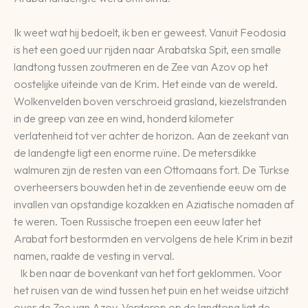
Ik weet wat hij bedoelt, ik ben er geweest. Vanuit Feodosia
is het een goed uur rijden naar Arabatska Spit, een smalle
landtong tussen zoutmeren en de Zee van Azov op het
oostelijke uiteinde van de Krim. Het einde van de wereld.
Wolkenvelden boven verschroeid grasland, kiezelstranden
in de greep van zee en wind, honderd kilometer
verlatenheid tot ver achter de horizon. Aan de zeekant van
de landengte ligt een enorme ruïne. De metersdikke
walmuren zijn de resten van een Ottomaans fort. De Turkse
overheersers bouwden het in de zeventiende eeuw om de
invallen van opstandige kozakken en Aziatische nomaden af
te weren. Toen Russische troepen een eeuw later het
Arabat fort bestormden en vervolgens de hele Krim in bezit
namen, raakte de vesting in verval.
Ik ben naar de bovenkant van het fort geklommen. Voor
het ruisen van de wind tussen het puin en het weidse uitzicht
over de Zee van Azov. Verderop op de landtong ligt de