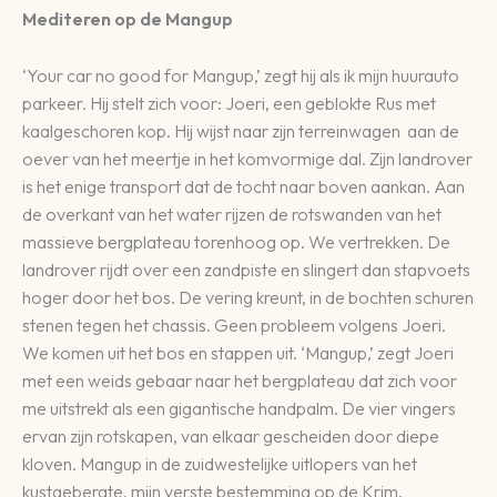
Mediteren op de Mangup
‘Your car no good for Mangup,’ zegt hij als ik mijn huurauto
parkeer. Hij stelt zich voor: Joeri, een geblokte Rus met
kaalgeschoren kop. Hij wijst naar zijn terreinwagen aan de
oever van het meertje in het komvormige dal. Zijn landrover
is het enige transport dat de tocht naar boven aankan. Aan
de overkant van het water rijzen de rotswanden van het
massieve bergplateau torenhoog op. We vertrekken. De
landrover rijdt over een zandpiste en slingert dan stapvoets
hoger door het bos. De vering kreunt, in de bochten schuren
stenen tegen het chassis. Geen probleem volgens Joeri.
We komen uit het bos en stappen uit. ‘Mangup,’ zegt Joeri
met een weids gebaar naar het bergplateau dat zich voor
me uitstrekt als een gigantische handpalm. De vier vingers
ervan zijn rotskapen, van elkaar gescheiden door diepe
kloven. Mangup in de zuidwestelijke uitlopers van het
kustgebergte, mijn verste bestemming op de Krim.