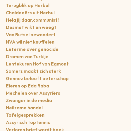
Terugblik op Herbul
Chaldeeërs uit Herbul
Hela jij daar,communist!
Desmet wikt en weegt
Van Butsel bewondert
NVA wil niet knuffelen
Leterme over genocide
Dromen van Turkije
Lentekuren Hof van Egmont
Somers maakt zich sterk
Gennez belooft beterschap
Eieren op Eda Raba
Mechelen over Assyriërs
Zwanger in de media
Heilzame handel
Tafelgesprekken
Assyrisch toptennis
Verloren brief wordt boek