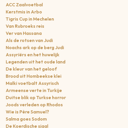
ACC Zaalvoetbal
Kerstmis in Arbo
Tigris Cup in Mechelen
Van Rubroeks reis
Ver van Hassana
Als de rotsen van Judi
Noachs ark op de berg Judi
Assyriërs en het huwelijk
Legenden uit het oude land
De kleur van het geloof
Brood uit Hombeekse klei
Malki voetbalt Assyrisch
Armeense verte in Turkije
Duitse blik op Turkse horror
Joods verleden op Rhodos
Wie is Père Samuel?
Salma goes Sodom
De Koerdische sjaal