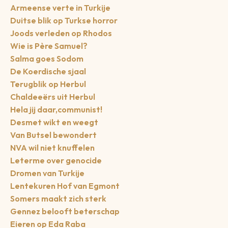
Armeense verte in Turkije
Duitse blik op Turkse horror
Joods verleden op Rhodos
Wie is Père Samuel?
Salma goes Sodom
De Koerdische sjaal
Terugblik op Herbul
Chaldeeërs uit Herbul
Hela jij daar,communist!
Desmet wikt en weegt
Van Butsel bewondert
NVA wil niet knuffelen
Leterme over genocide
Dromen van Turkije
Lentekuren Hof van Egmont
Somers maakt zich sterk
Gennez belooft beterschap
Eieren op Eda Raba