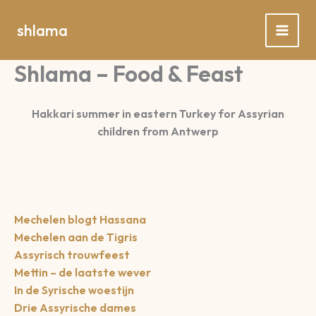
Spring
naar
shlama
de
inhoud
Shlama – Food & Feast
Hakkari summer in eastern Turkey for Assyrian
children from Antwerp
Mechelen blogt Hassana
Mechelen aan de Tigris
Assyrisch trouwfeest
Mettin – de laatste wever
In de Syrische woestijn
Drie Assyrische dames