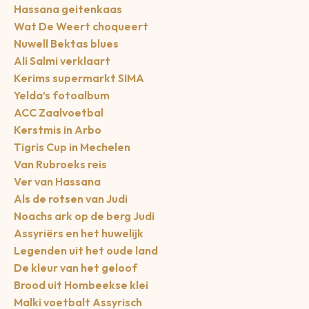
Hassana geitenkaas
Wat De Weert choqueert
Nuwell Bektas blues
Ali Salmi verklaart
Kerims supermarkt SIMA
Yelda’s fotoalbum
ACC Zaalvoetbal
Kerstmis in Arbo
Tigris Cup in Mechelen
Van Rubroeks reis
Ver van Hassana
Als de rotsen van Judi
Noachs ark op de berg Judi
Assyriërs en het huwelijk
Legenden uit het oude land
De kleur van het geloof
Brood uit Hombeekse klei
Malki voetbalt Assyrisch